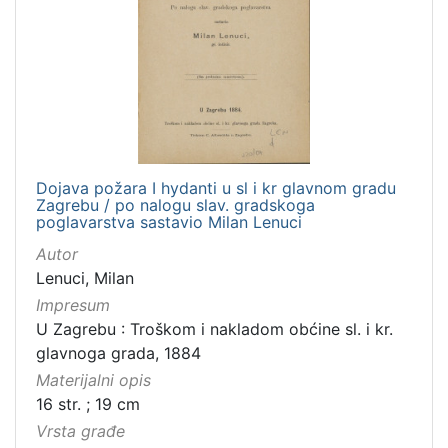
[
1
]
Zbirka
Knjige
282
Dojava požara I hydanti u sl i kr glavnom gradu
Knjige za djecu i mladež
43
Zagrebu / po nalogu slav. gradskoga
poglavarstva sastavio Milan Lenuci
Autor
Lenuci, Milan
[
Impresum
2
U Zagrebu : Troškom i nakladom obćine sl. i kr.
]
glavnoga grada, 1884
Materijalni opis
16 str. ; 19 cm
Vrsta građe