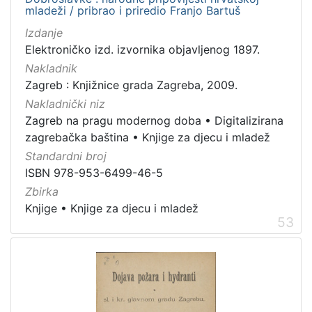
mladeži / pribrao i priredio Franjo Bartuš
Izdanje
[
Elektroničko izd. izvornika objavljenog 1897.
2
Nakladnik
1
Zagreb : Knjižnice grada Zagreba, 2009.
]
Nakladnički niz
Prava
Zagreb na pragu modernog doba
•
Digitalizirana
Javno dobro
71
zagrebačka baština
•
Knjige za djecu i mladež
Zaštićeno autorskim pravom
14
Standardni broj
ISBN 978-953-6499-46-5
Zbirka
Knjige
•
Knjige za djecu i mladež
[
53
2
]
Vrsta
građe
knjiga
183