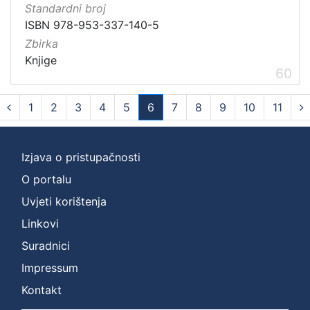
Standardni broj
ISBN 978-953-337-140-5
Zbirka
Knjige
60
1
2
3
4
5
6
7
8
9
10
11
(current)
Izjava o pristupačnosti
O portalu
Uvjeti korištenja
Linkovi
Suradnici
Impressum
Kontakt