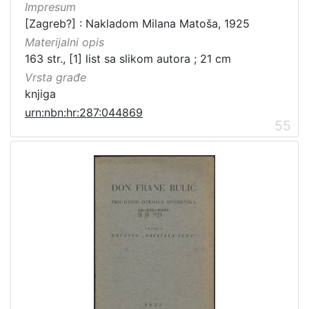
Impresum
[Zagreb?] : Nakladom Milana Matoša, 1925
Materijalni opis
163 str., [1] list sa slikom autora ; 21 cm
Vrsta građe
knjiga
urn:nbn:hr:287:044869
55