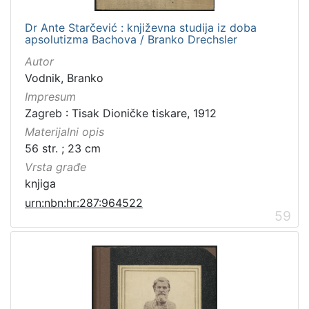
Dr Ante Starčević : književna studija iz doba
apsolutizma Bachova / Branko Drechsler
Autor
Vodnik, Branko
Impresum
Zagreb : Tisak Dioničke tiskare, 1912
Materijalni opis
56 str. ; 23 cm
Vrsta građe
knjiga
urn:nbn:hr:287:964522
59