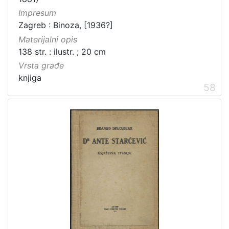
Impresum
Zagreb : Binoza, [1936?]
Materijalni opis
138 str. : ilustr. ; 20 cm
Vrsta građe
knjiga
58