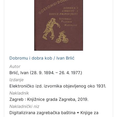
talijanski
2
španjolski
2
danski
2
ukrajinski
1
mađarski
1
francuski
1
Dobromu i dobra kob / Ivan Brlić
[
Autor
1
Brlić, Ivan (28. 9. 1894. – 26. 4. 1977.)
4
Izdanje
]
Elektroničko izd. izvornika objevljenog oko 1931.
Mjesto
Nakladnik
izdanja
Zagreb : Knjižnice grada Zagreba, 2019.
Zagreb
182
Nakladnički niz
Digitalizirana zagrebačka baština
•
Knjige za