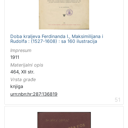
[
1
0
0
]
Izdavač
Doba kraljeva Ferdinanda I., Maksimilijana i
Rudolfa : (1527-1608) : sa 160 ilustracija
Knjižnice grada Zagreba
98
Impresum
1911
Materijalni opis
[
464, XII str.
1
Vrsta građe
]
knjiga
Jezik
urn:nbn:hr:287:136819
hrvatski
98
51
latinski
12
njemački
12
češki
2