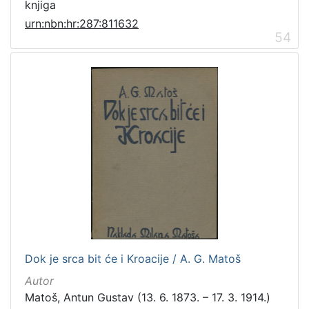
knjiga
urn:nbn:hr:287:811632
54
Dok je srca bit će i Kroacije / A. G. Matoš
Autor
Matoš, Antun Gustav (13. 6. 1873. – 17. 3. 1914.)