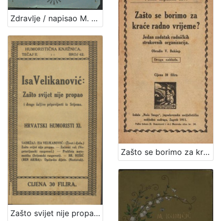
Zdravlje / napisao M. [Milan] Amruš
Zašto se borimo za kraće radno vrijeme? : jedan zadatak radničkih strukovnih organizacija / obradio V. Bukšeg
Zašto svijet nije propao i druge šaljive pripovijesti iz Srijema / Isa Velikanović