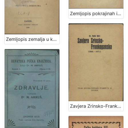
Zemljopis pokrajinah ilirskih iliti Ogledalo zemlje, na kojoj pribiva narod ilirsko-slavjanski sa opisanjem berdah, potokah, gradovah i znatniih mestah polag sadanjeg stališa, s kratkim dogodopisnim dodatkom i priloženim krajobrazom iliti mapom / od Dragutina Seljana
Zemljopis zemalja u kojih obitavaju Hrvati
Zavjera Zrinsko-Frankopanska : (1664.-1671.) / Ferdo Šišić