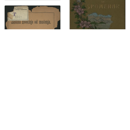
Za spomenar : mudre izreke iz naše književnosti / pribrala Marija Kumičić. Zagreb, [1896]. [Knjiga]
Zaštita životinje od mučenja : prinos za osnovanje družtva u Zagrebu / sastavio Gj. Stj. Dežalić
Zagreb i okolica : kažiput za urodjenike i strance : sa 43 slike i 2 nacrta / složio A. Hudovski