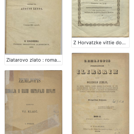
Z Horvatzke vittie dobro poselenye vuchinyeno kad je bana nasztavlenye : vu Zagrebu meszecza veliko-messnyaka dan XXXI. letta 1785
Zlatarovo zlato : roman iz prošlosti zagrebačke / napisao ga August Šenoa