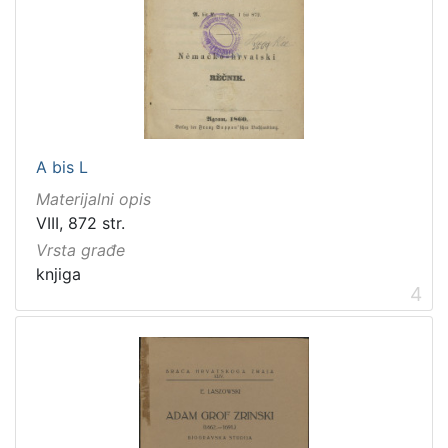
[
1
]
Zbirka
A bis L
Knjige
282
Materijalni opis
Knjige za djecu i mladež
43
VIII, 872 str.
Vrsta građe
knjiga
4
[
2
]