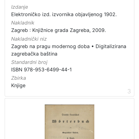
Izdanje
Elektroničko izd. izvornika objavljenog 1902.
[
Nakladnik
2
Zagreb : Knjižnice grada Zagreba, 2009.
1
Nakladnički niz
]
Zagreb na pragu modernog doba
•
Digitalizirana
Prava
zagrebačka baština
Javno dobro
71
Standardni broj
Zaštićeno autorskim pravom
14
ISBN 978-953-6499-44-1
Zbirka
Knjige
3
[
2
]
Vrsta
građe
knjiga
183