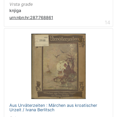
Vrsta građe
knjiga
urn:nbn:hr:287:768861
14
Aus Urväterzeiten : Märchen aus kroatischer
Urzeit / Ivana Berlitsch