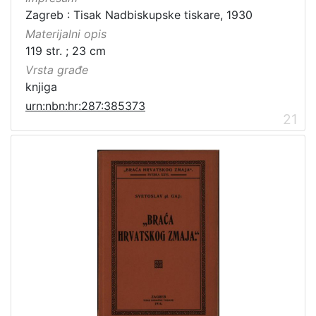
Zagreb : Tisak Nadbiskupske tiskare, 1930
Materijalni opis
119 str. ; 23 cm
Vrsta građe
knjiga
urn:nbn:hr:287:385373
21