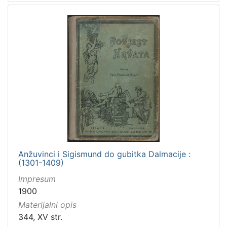
Anžuvinci i Sigismund do gubitka Dalmacije :
(1301-1409)
Impresum
1900
Materijalni opis
344, XV str.