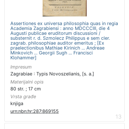
Assertiones ex universa philosophia quas in regia
Academia Zagrabiensi : anno MDCCCIII, die 4
Augusti publicae eruditorum discussioni /
substernit r. d. Szmolecz Philippus e sem cler.
zagrab. philosophiae auditor emeritus ; [Ex
praelectionibus Mathiae Kirinich ... Andreae
Minkovich ... Georgii Sugh ... Francisci
Klohammer]
Impresum
Zagrabiae : Typis Novoszelianis, [s. a.]
Materijalni opis
80 str. ; 17 cm
Vrsta građe
knjiga
urn:nbn:hr:287:869155
13