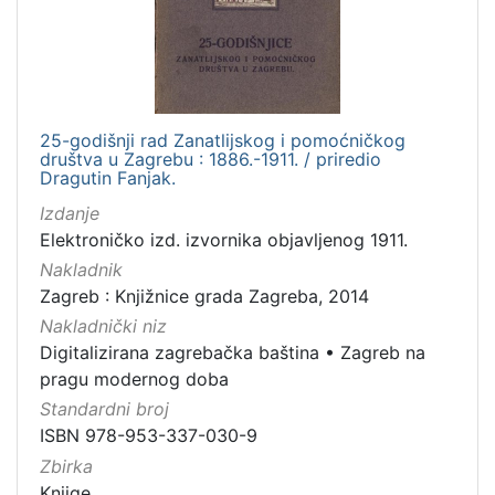
[
1
0
0
]
Izdavač
25-godišnji rad Zanatlijskog i pomoćničkog
društva u Zagrebu : 1886.-1911. / priredio
Knjižnice grada Zagreba
98
Dragutin Fanjak.
Izdanje
Elektroničko izd. izvornika objavljenog 1911.
[
Nakladnik
1
Zagreb : Knjižnice grada Zagreba, 2014
]
Nakladnički niz
Jezik
Digitalizirana zagrebačka baština
•
Zagreb na
hrvatski
98
pragu modernog doba
latinski
12
Standardni broj
ISBN 978-953-337-030-9
njemački
12
Zbirka
češki
2
Knjige