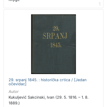
talijanski
2
1
španjolski
2
danski
2
švedski
1
slovački
1
ruski
1
[
1
4
]
29. srpanj 1845. : historička crtica / [Jedan
Mjesto
očevidac]
izdanja
Autor
Zagreb
182
Kukuljević Sakcinski, Ivan (29. 5. 1816. – 1. 8.
1889.)