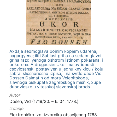
Axdaja sedmoglava bojnim kopjem udarena, i
nagargyena; iliti Sablast griha na sedam glavni
griha razdilyenoga oshtrom istinom pokarana, i
prikorena. A drugacsie: Ukor malovridnosti
csovicsanski postavlyen u jednu knyixicu / koju
sabra, slicsnoricsno izpisa, i na svitlo dade Vid
Dossen Dalmatin od mora Velebitskoga,
slavnoga biskupata zagrebskoga misnik, xupe
dubovicske u viteshkoj slavonskoj brods
Autor
Došen, Vid (1719/20. – 6. 04. 1778.)
Izdanje
Elektroničko izd. izvornika objavljenog 1768.