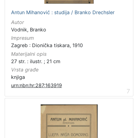
Antun Mihanović : studija / Branko Drechsler
Autor
Vodnik, Branko
Impresum
Zagreb : Dionička tiskara, 1910
Materijalni opis
27 str. : ilustr. ; 21 cm
Vrsta građe
knjiga
urn:nbn:hr:287:163919
7