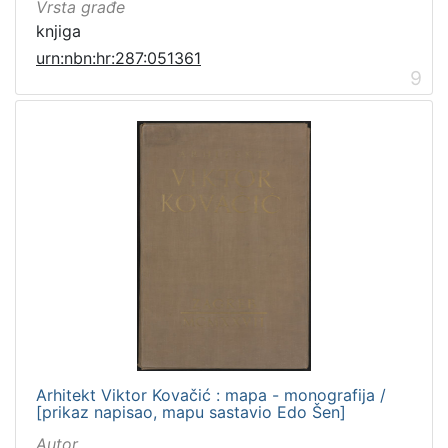
Vrsta građe
knjiga
urn:nbn:hr:287:051361
9
Arhitekt Viktor Kovačić : mapa - monografija /
[prikaz napisao, mapu sastavio Edo Šen]
Autor