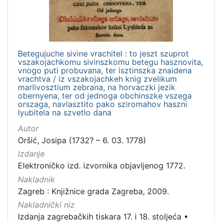
Betegujuche sivine vrachitel : to jeszt szuprot
vszakojachkomu sivinszkomu betegu hasznovita,
vnogo puti probuvana, ter isztinszka znaidena
vrachtva / iz vszakojachkeh knig zvelikum
marlivosztium zebrana, na horvaczki jezik
obernyena, ter od jednoga obchinszke vszega
orszaga, navlasztito pako sziromahov haszni
lyubitela na szvetlo dana
Autor
Oršić, Josipa (1732? – 6. 03. 1778)
Izdanje
Elektroničko izd. izvornika objavljenog 1772.
Nakladnik
Zagreb : Knjižnice grada Zagreba, 2009.
Nakladnički niz
Izdanja zagrebačkih tiskara 17. i 18. stoljeća
•