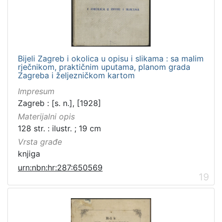
Bijeli Zagreb i okolica u opisu i slikama : sa malim
rječnikom, praktičnim uputama, planom grada
Zagreba i željezničkom kartom
Impresum
Zagreb : [s. n.], [1928]
Materijalni opis
128 str. : ilustr. ; 19 cm
Vrsta građe
knjiga
urn:nbn:hr:287:650569
19