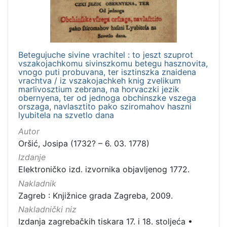
Betegujuche sivine vrachitel : to jeszt szuprot
vszakojachkomu sivinszkomu betegu hasznovita,
vnogo puti probuvana, ter isztinszka znaidena
vrachtva / iz vszakojachkeh knig zvelikum
marlivosztium zebrana, na horvaczki jezik
obernyena, ter od jednoga obchinszke vszega
orszaga, navlasztito pako sziromahov haszni
lyubitela na szvetlo dana
Autor
Oršić, Josipa (1732? – 6. 03. 1778)
Izdanje
Elektroničko izd. izvornika objavljenog 1772.
Nakladnik
Zagreb : Knjižnice grada Zagreba, 2009.
Nakladnički niz
Izdanja zagrebačkih tiskara 17. i 18. stoljeća
•