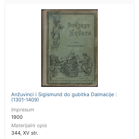
Anžuvinci i Sigismund do gubitka Dalmacije :
(1301-1409)
Impresum
1900
Materijalni opis
344, XV str.