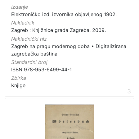
Izdanje
Elektroničko izd. izvornika objavljenog 1902.
[
Nakladnik
2
Zagreb : Knjižnice grada Zagreba, 2009.
1
Nakladnički niz
]
Zagreb na pragu modernog doba
•
Digitalizirana
Prava
zagrebačka baština
Javno dobro
71
Standardni broj
Zaštićeno autorskim pravom
14
ISBN 978-953-6499-44-1
Zbirka
Knjige
3
[
2
]
Vrsta
građe
knjiga
183