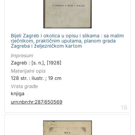
Bijeli Zagreb i okolica u opisu i slikama : sa malim
rječnikom, praktičnim uputama, planom grada
Zagreba i željezničkom kartom
Impresum
Zagreb : [s. n.], [1928]
Materijalni opis
128 str. : ilustr. ; 19 cm
Vrsta građe
knjiga
urn:nbn:hr:287:650569
19