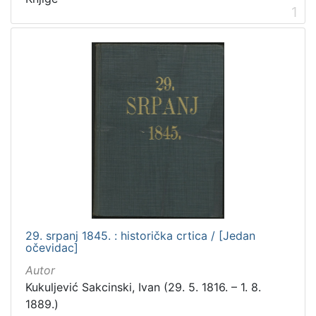
češki
2
1
talijanski
2
španjolski
2
francuski
1
engleski
1
švedski
1
[
1
4
]
29. srpanj 1845. : historička crtica / [Jedan
Mjesto
očevidac]
izdanja
Autor
Zagreb
182
Kukuljević Sakcinski, Ivan (29. 5. 1816. – 1. 8.
1889.)