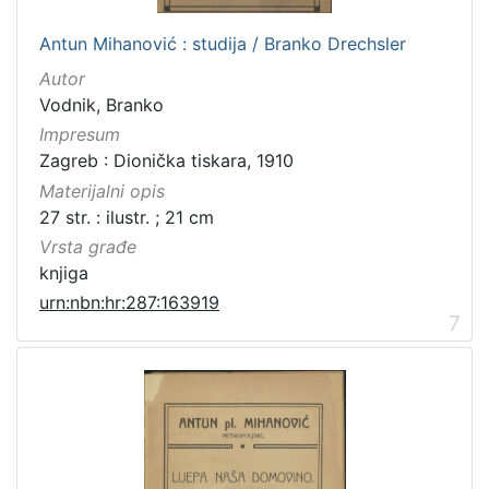
Antun Mihanović : studija / Branko Drechsler
Autor
Vodnik, Branko
Impresum
Zagreb : Dionička tiskara, 1910
Materijalni opis
27 str. : ilustr. ; 21 cm
Vrsta građe
knjiga
urn:nbn:hr:287:163919
7