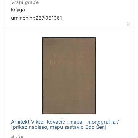
Vrsta građe
knjiga
urn:nbn:hr:287:051361
9
Arhitekt Viktor Kovačić : mapa - monografija /
[prikaz napisao, mapu sastavio Edo Šen]
Autor