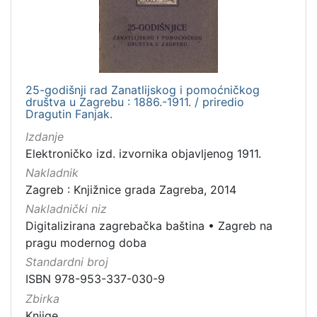
[
1
0
0
]
Izdavač
25-godišnji rad Zanatlijskog i pomoćničkog
društva u Zagrebu : 1886.-1911. / priredio
Knjižnice grada Zagreba
98
Dragutin Fanjak.
Izdanje
Elektroničko izd. izvornika objavljenog 1911.
[
Nakladnik
1
Zagreb : Knjižnice grada Zagreba, 2014
]
Nakladnički niz
Jezik
Digitalizirana zagrebačka baština
•
Zagreb na
hrvatski
98
pragu modernog doba
latinski
12
Standardni broj
ISBN 978-953-337-030-9
njemački
12
Zbirka
danski
2
Knjige