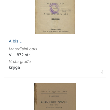
[
1
]
Zbirka
A bis L
Knjige
282
Materijalni opis
Knjige za djecu i mladež
43
VIII, 872 str.
Vrsta građe
knjiga
4
[
2
]