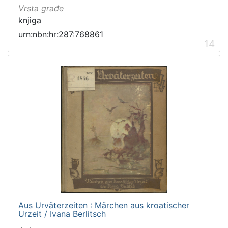
Vrsta građe
knjiga
urn:nbn:hr:287:768861
14
Aus Urväterzeiten : Märchen aus kroatischer
Urzeit / Ivana Berlitsch