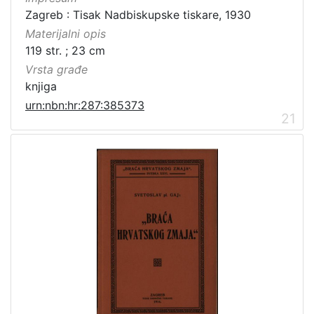
Zagreb : Tisak Nadbiskupske tiskare, 1930
Materijalni opis
119 str. ; 23 cm
Vrsta građe
knjiga
urn:nbn:hr:287:385373
21