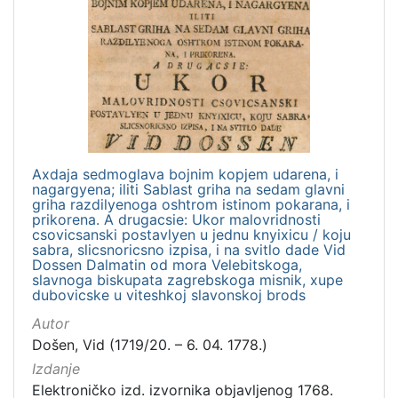
Axdaja sedmoglava bojnim kopjem udarena, i
nagargyena; iliti Sablast griha na sedam glavni
griha razdilyenoga oshtrom istinom pokarana, i
prikorena. A drugacsie: Ukor malovridnosti
csovicsanski postavlyen u jednu knyixicu / koju
sabra, slicsnoricsno izpisa, i na svitlo dade Vid
Dossen Dalmatin od mora Velebitskoga,
slavnoga biskupata zagrebskoga misnik, xupe
dubovicske u viteshkoj slavonskoj brods
Autor
Došen, Vid (1719/20. – 6. 04. 1778.)
Izdanje
Elektroničko izd. izvornika objavljenog 1768.