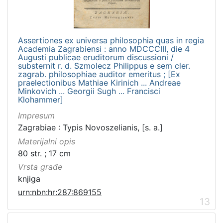
Assertiones ex universa philosophia quas in regia
Academia Zagrabiensi : anno MDCCCIII, die 4
Augusti publicae eruditorum discussioni /
substernit r. d. Szmolecz Philippus e sem cler.
zagrab. philosophiae auditor emeritus ; [Ex
praelectionibus Mathiae Kirinich ... Andreae
Minkovich ... Georgii Sugh ... Francisci
Klohammer]
Impresum
Zagrabiae : Typis Novoszelianis, [s. a.]
Materijalni opis
80 str. ; 17 cm
Vrsta građe
knjiga
urn:nbn:hr:287:869155
13