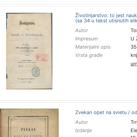
Životinjarstvo: to jest nauk
(sa 34 u tekst utisnutih sl
Autor
To
Impresum
U 
Materijalni opis
352
Vrsta građe
kn
ur
Zvekan opet na svietu / o
Autor
Trn
Izdanje
El