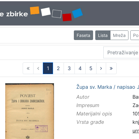
Faseta
Lista
Mreža
Po 
1
2
3
4
5
(current)
Župa sv. Marka / napisao 
Autor
Bar
Impresum
Za
Materijalni opis
10
Vrsta građe
kn
ur