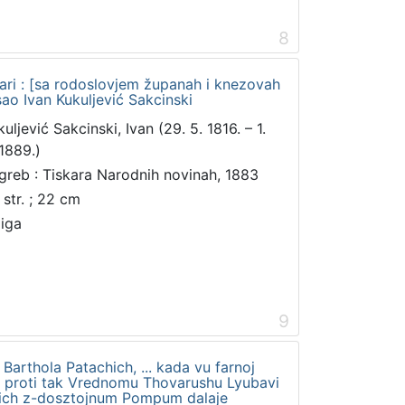
8
ari : [sa rodoslovjem županah i knezovah
isao Ivan Kukuljević Sakcinski
uljević Sakcinski, Ivan (29. 5. 1816. – 1.
 1889.)
greb : Tiskara Narodnih novinah, 1883
 str. ; 22 cm
jiga
9
Barthola Patachich, ... kada vu farnoj
e proti tak Vrednomu Thovarushu Lyubavi
chich z-dosztojnum Pompum dalaje