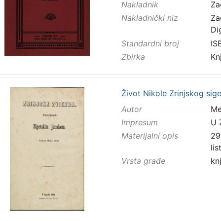
Nakladnik
Za
Nakladnički niz
Za
Di
Standardni broj
IS
Zbirka
Kn
Život Nikole Zrinjskog sig
Autor
Mes
Impresum
U 
Materijalni opis
298
li
Vrsta građe
kn