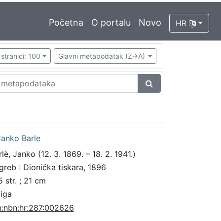
Početna
O portalu
Novo
HR
stranici: 100
Glavni metapodatak (Z->A)
Janko Barle
lè, Janko (12. 3. 1869. – 18. 2. 1941.)
greb : Dionička tiskara, 1896
5 str. ; 21 cm
jiga
n:nbn:hr:287:002626