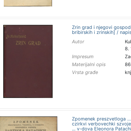
Zrin grad i njegovi gospod
bribirskih i zrinskih] / nap
Autor
Kuk
8.
Impresum
Za
Materijalni opis
86
Vrsta građe
kn
Zpomenek preszvetloga ... 
czirkvi verbovechki szvoj
... v-dova Eleonora Pata