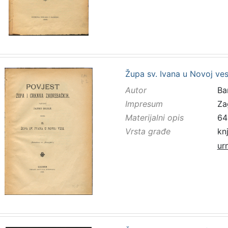
Župa sv. Ivana u Novoj ves
Autor
Bar
Impresum
Za
Materijalni opis
64 
Vrsta građe
kn
ur