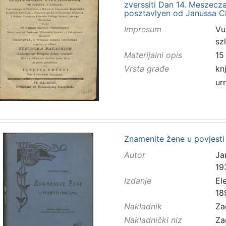
zverssiti Dan 14. Meszecza 
posztavlyen od Janussa Ch
Impresum
Vu
sz
Materijalni opis
15 
Vrsta građe
kn
ur
Znamenite žene u povjesti 
Autor
Ja
19
Izdanje
El
18
Nakladnik
Za
Nakladnički niz
Za