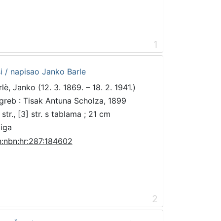
1
i / napisao Janko Barle
lè, Janko (12. 3. 1869. – 18. 2. 1941.)
greb : Tisak Antuna Scholza, 1899
str., [3] str. s tablama ; 21 cm
jiga
n:nbn:hr:287:184602
2