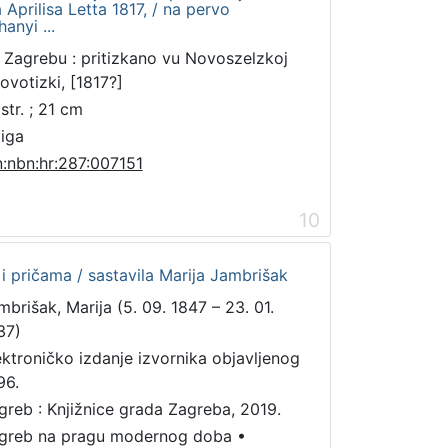
Aprilisa Letta 1817, / na pervo
anyi ...
 Zagrebu : pritizkano vu Novoszelzkoj
lovotizki, [1817?]
str. ; 21 cm
jiga
n:nbn:hr:287:007151
10
i pričama / sastavila Marija Jambrišak
mbrišak, Marija (5. 09. 1847 – 23. 01.
37)
ektroničko izdanje izvornika objavljenog
96.
greb : Knjižnice grada Zagreba, 2019.
greb na pragu modernog doba
•