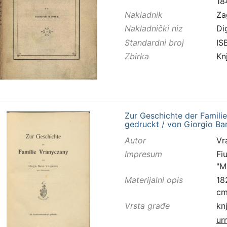
18
Nakladnik
Za
Nakladnički niz
Di
Standardni broj
IS
Zbirka
Kn
Zur Geschichte der Famili
gedruckt / von Giorgio B
Autor
Vr
Impresum
Fi
"M
Materijalni opis
182
c
Vrsta građe
kn
ur