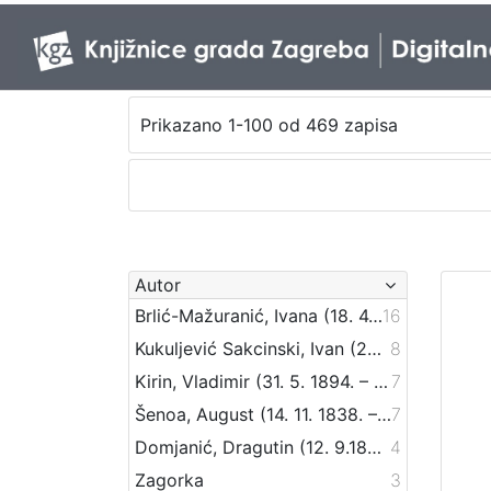
Prikazano 1-100 od 469 zapisa
Autor
Brlić-Mažuranić, Ivana (18. 4. 1874. – 21. 9. 1938.)
16
Kukuljević Sakcinski, Ivan (29. 5. 1816. – 1. 8. 1889.)
8
Kirin, Vladimir (31. 5. 1894. – 5. 10. 1963.)
7
Šenoa, August (14. 11. 1838. – 13. 12. 1881.)
7
Domjanić, Dragutin (12. 9.1875. – 07. 6.1933.)
4
Zagorka
3