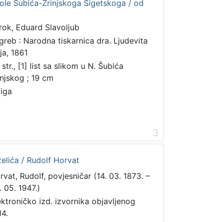
kole Šubića-Zrinjskoga Sigetskoga / od
rok, Eduard Slavoljub
greb : Narodna tiskarnica dra. Ljudevita
ja, 1861
str., [1] list sa slikom u N. Šubića
injskog ; 19 cm
jiga
3
želića / Rudolf Horvat
rvat, Rudolf, povjesničar (14. 03. 1873. –
. 05. 1947.)
ektroničko izd. izvornika objavljenog
14.