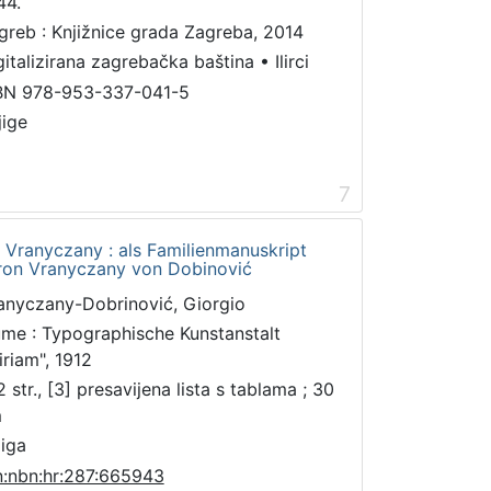
44.
greb : Knjižnice grada Zagreba, 2014
gitalizirana zagrebačka baština
•
Ilirci
BN 978-953-337-041-5
jige
7
e Vranyczany : als Familienmanuskript
aron Vranyczany von Dobinović
anyczany-Dobrinović, Giorgio
ume : Typographische Kunstanstalt
iriam", 1912
 str., [3] presavijena lista s tablama ; 30
m
jiga
n:nbn:hr:287:665943