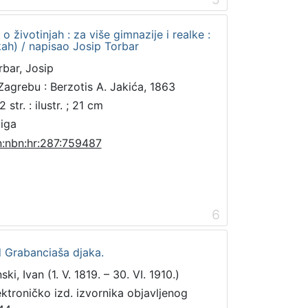
 o životinjah : za više gimnazije i realke :
ikah) / napisao Josip Torbar
rbar, Josip
Zagrebu : Berzotis A. Jakića, 1863
 str. : ilustr. ; 21 cm
jiga
n:nbn:hr:287:759487
6
d Grabanciaša djaka.
ski, Ivan (1. V. 1819. – 30. VI. 1910.)
ektroničko izd. izvornika objavljenog