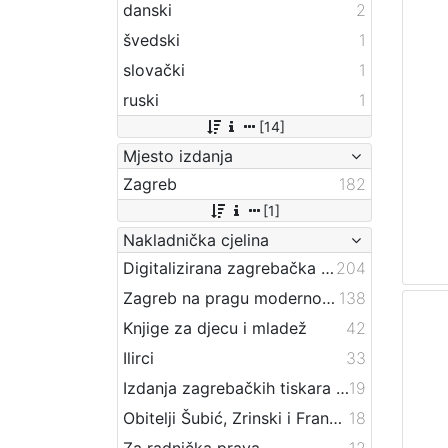
danski
2
švedski
1
slovački
1
ruski
1
[14]
Mjesto izdanja
Zagreb
182
[1]
Nakladnička cjelina
Digitalizirana zagrebačka baština
204
Zagreb na pragu modernog doba
138
Knjige za djecu i mladež
42
Ilirci
33
Izdanja zagrebačkih tiskara 17. i 18. stoljeća
19
Obitelji Šubić, Zrinski i Frankopan
18
Za radnička prava
12