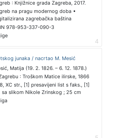
greb : Knjižnice grada Zagreba, 2017.
greb na pragu modernog doba
•
gitalizirana zagrebačka baština
BN 978-953-337-090-3
jige
4
etskog junaka / nacrtao M. Mesić
ić, Matija (19. 2. 1826. – 6. 12. 1878.)
Zagrebu : Troškom Matice ilirske, 1866
, XC str., [1] presavijeni list s faks., [1]
st sa slikom Nikole Zrinskog ; 25 cm
jiga
5