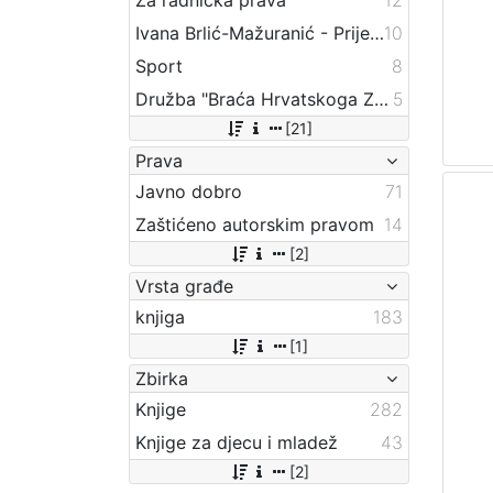
Ivana Brlić-Mažuranić - Prijevodi
10
Sport
8
Družba "Braća Hrvatskoga Zmaja"
5
[21]
Prava
Javno dobro
71
Zaštićeno autorskim pravom
14
[2]
Vrsta građe
knjiga
183
[1]
Zbirka
Knjige
282
Knjige za djecu i mladež
43
[2]