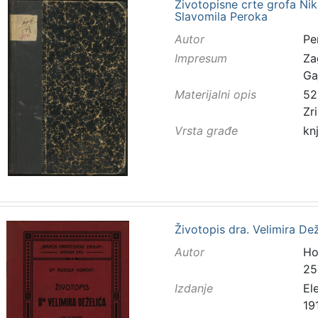
Životopisne crte grofa Ni
Slavomila Peroka
Autor
Pe
Impresum
Za
Ga
Materijalni opis
52 
Zr
Vrsta građe
kn
Životopis dra. Velimira De
Autor
Ho
25
Izdanje
El
19