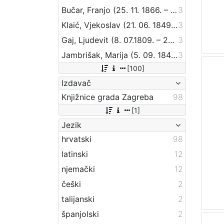
Bučar, Franjo (25. 11. 1866. – 26. 12. 1946.)
3
Klaić, Vjekoslav (21. 06. 1849. – 01. 07. 1928.)
3
Gaj, Ljudevit (8. 07.1809. – 20. 04.1872.)
3
Jambrišak, Marija (5. 09. 1847 – 23. 01. 1937)
3
[100]
Izdavač
Knjižnice grada Zagreba
98
[1]
Jezik
hrvatski
98
latinski
12
njemački
12
češki
2
talijanski
2
španjolski
2