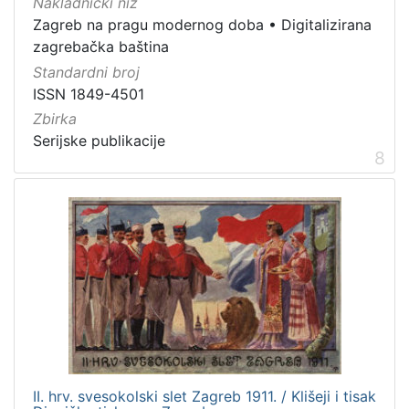
Nakladnički niz
Zagreb na pragu modernog doba
•
Digitalizirana
zagrebačka baština
Standardni broj
ISSN 1849-4501
Zbirka
Serijske publikacije
8
II. hrv. svesokolski slet Zagreb 1911. / Klišeji i tisak