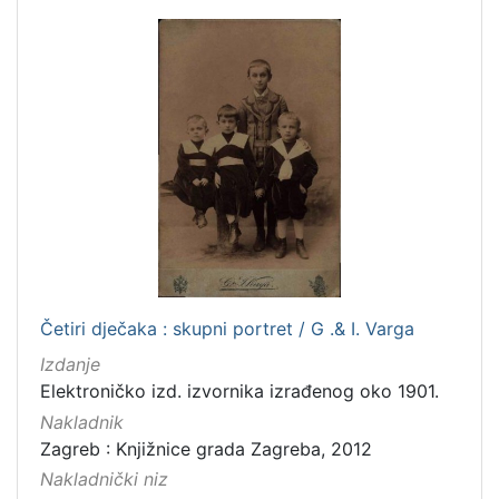
Zvučni zapisi
3
Rukopisi
3
Kartografska građa
2
Razglednice
1
[
1
0
]
Četiri dječaka : skupni portret / G .& I. Varga
Izdanje
Elektroničko izd. izvornika izrađenog oko 1901.
Nakladnik
Zagreb : Knjižnice grada Zagreba, 2012
Nakladnički niz