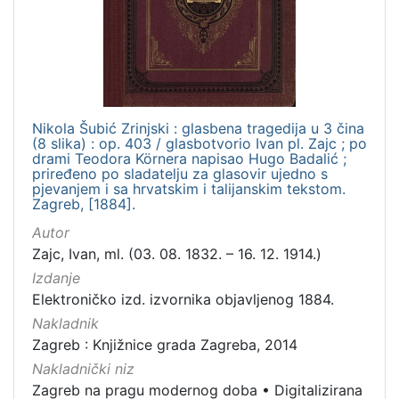
Nikola Šubić Zrinjski : glasbena tragedija u 3 čina
(8 slika) : op. 403 / glasbotvorio Ivan pl. Zajc ; po
drami Teodora Körnera napisao Hugo Badalić ;
priređeno po sladatelju za glasovir ujedno s
pjevanjem i sa hrvatskim i talijanskim tekstom.
Zagreb, [1884].
Autor
Zajc, Ivan, ml. (03. 08. 1832. – 16. 12. 1914.)
Izdanje
Elektroničko izd. izvornika objavljenog 1884.
Nakladnik
Zagreb : Knjižnice grada Zagreba, 2014
Nakladnički niz
Zagreb na pragu modernog doba
•
Digitalizirana