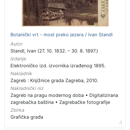
dopisnica
4
zvučna građa - glazbena
3
kartografska građa
2
Botanički vrt - most preko jezera / Ivan Standl
Autor
[
1
Standl, Ivan (27. 10. 1832. – 30. 8. 1897.)
1
Izdanje
]
Elektroničko izd. izvornika izrađenog 1895.
Zbirka
Nakladnik
Knjige
139
Zagreb : Knjižnice grada Zagreba, 2010.
Grafička građa
122
Nakladnički niz
Zagreb na pragu modernog doba
•
Digitalizirana
Sitni tisak
30
zagrebačka baština
•
Zagrebačke fotografije
Notni zapisi
27
Zbirka
Knjige za djecu i mladež
24
Grafička građa
4
Serijske publikacije
23