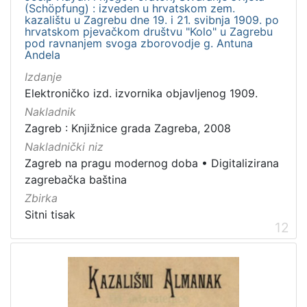
(Schöpfung) : izveden u hrvatskom zem.
kazalištu u Zagrebu dne 19. i 21. svibnja 1909. po
hrvatskom pjevačkom društvu "Kolo" u Zagrebu
pod ravnanjem svoga zborovodje g. Antuna
Andela
Izdanje
Elektroničko izd. izvornika objavljenog 1909.
Nakladnik
Zagreb : Knjižnice grada Zagreba, 2008
Nakladnički niz
Zagreb na pragu modernog doba
•
Digitalizirana
zagrebačka baština
Zbirka
Sitni tisak
12