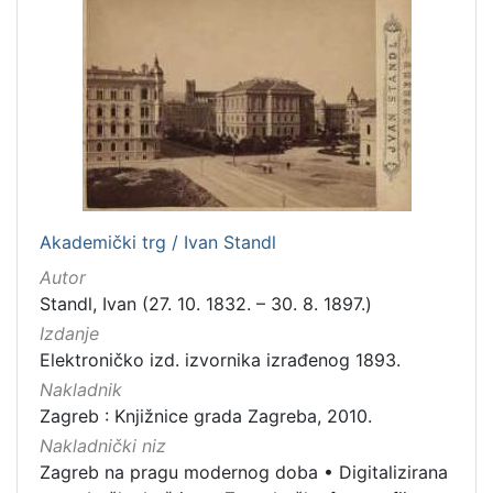
[
5
]
Mjesto
izdanja
Zagreb
297
Akademički trg / Ivan Standl
Autor
Standl, Ivan (27. 10. 1832. – 30. 8. 1897.)
[
Izdanje
1
Elektroničko izd. izvornika izrađenog 1893.
]
Nakladnik
Nakladnička
Zagreb : Knjižnice grada Zagreba, 2010.
cjelina
Nakladnički niz
Zagreb na pragu modernog doba
349
Zagreb na pragu modernog doba
•
Digitalizirana
Digitalizirana zagrebačka baština
313