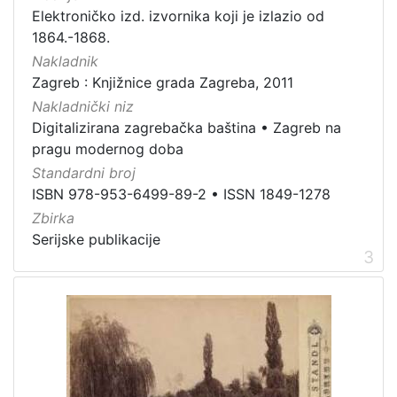
Elektroničko izd. izvornika koji je izlazio od
Zaštićeno autorskim pravom
4
1864.-1868.
Nakladnik
Zagreb : Knjižnice grada Zagreba, 2011
[
Nakladnički niz
2
Digitalizirana zagrebačka baština
•
Zagreb na
]
pragu modernog doba
Vrsta
Standardni broj
građe
ISBN 978-953-6499-89-2
•
ISSN 1849-1278
knjiga
105
Zbirka
Serijske publikacije
grafička građa
84
3
razglednica
48
fotografija
26
notna građa
23
časopis
21
sitni tisak
20