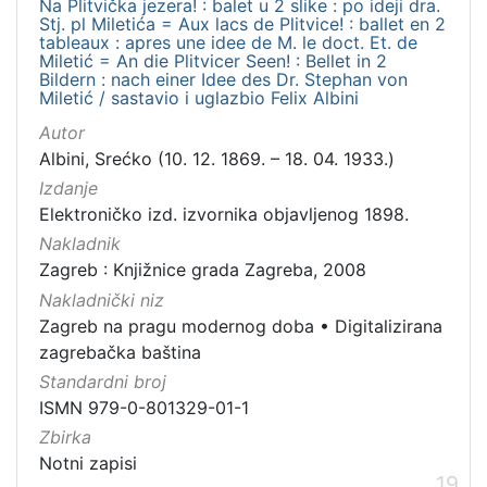
Na Plitvička jezera! : balet u 2 slike : po ideji dra.
Stj. pl Miletića = Aux lacs de Plitvice! : ballet en 2
tableaux : apres une idee de M. le doct. Et. de
Miletić = An die Plitvicer Seen! : Bellet in 2
Bildern : nach einer Idee des Dr. Stephan von
Miletić / sastavio i uglazbio Felix Albini
Autor
Albini, Srećko (10. 12. 1869. – 18. 04. 1933.)
Izdanje
Elektroničko izd. izvornika objavljenog 1898.
Nakladnik
Zagreb : Knjižnice grada Zagreba, 2008
Nakladnički niz
Zagreb na pragu modernog doba
•
Digitalizirana
zagrebačka baština
Standardni broj
ISMN 979-0-801329-01-1
Zbirka
Notni zapisi
19