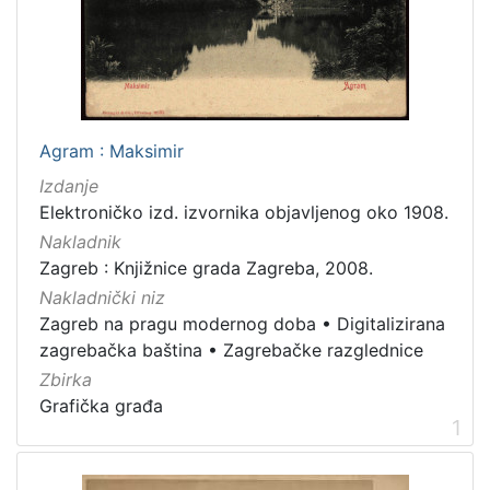
[
7
9
]
Izdavač
Knjižnice grada Zagreba
179
Agram : Maksimir
Izdanje
Elektroničko izd. izvornika objavljenog oko 1908.
[
Nakladnik
1
Zagreb : Knjižnice grada Zagreba, 2008.
]
Nakladnički niz
Jezik
Zagreb na pragu modernog doba
•
Digitalizirana
hrvatski
62
zagrebačka baština
•
Zagrebačke razglednice
njemački
43
Zbirka
Grafička građa
francuski
19
1
mađarski
7
talijanski
1