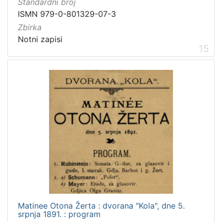
Standardni broj
ISMN 979-0-801329-07-3
Zbirka
Notni zapisi
15
Matinee Otona Žerta : dvorana "Kola", dne 5.
srpnja 1891. : program