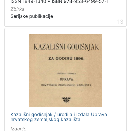
ISSN 1849-1340
•
ISBN 978-953-6499-57-1
Zbirka
Serijske publikacije
13
Kazališni godišnjak / uredila i izdala Uprava
hrvatskog zemaljskog kazališta
Izdanje