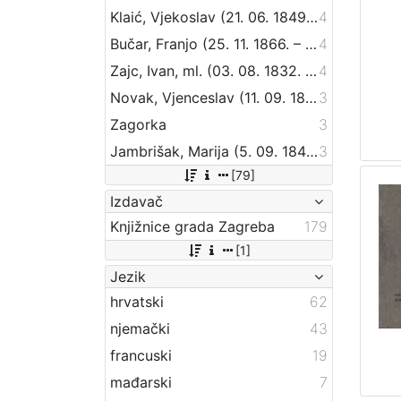
Klaić, Vjekoslav (21. 06. 1849. – 01. 07. 1928.)
4
Bučar, Franjo (25. 11. 1866. – 26. 12. 1946.)
4
Zajc, Ivan, ml. (03. 08. 1832. – 16. 12. 1914.)
4
Novak, Vjenceslav (11. 09. 1859 – 20. 09. 1905)
3
Zagorka
3
Jambrišak, Marija (5. 09. 1847 – 23. 01. 1937)
3
[79]
Izdavač
Knjižnice grada Zagreba
179
[1]
Jezik
hrvatski
62
njemački
43
francuski
19
mađarski
7