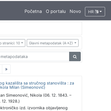
Početna
O portalu
Novo
HR
o stranici: 10
Glavni metapodatak (A->Z)
og kazališta sa stručnog stanovišta : za
ikola Milan (Simeonović)
lan Simeonović, Nikola (06. 12. 1843. –
. 12. 1928.)
ektroničko izd. izvornika objavljenog