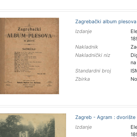
Zagrebački album plesova 
Izdanje
El
18
Nakladnik
Za
Nakladnički niz
Di
na
Standardni broj
IS
Zbirka
No
Zagreb - Agram : dvorište
Izdanje
El
18