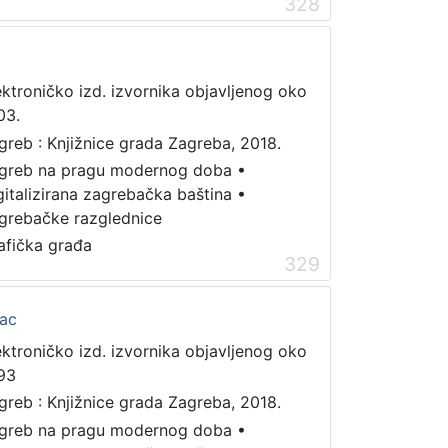
328
ektroničko izd. izvornika objavljenog oko
03.
greb : Knjižnice grada Zagreba, 2018.
greb na pragu modernog doba
•
gitalizirana zagrebačka baština
•
grebačke razglednice
afička građa
329
vac
ektroničko izd. izvornika objavljenog oko
93
greb : Knjižnice grada Zagreba, 2018.
greb na pragu modernog doba
•