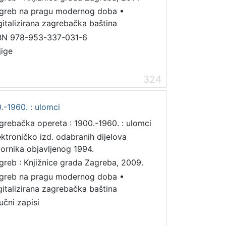
greb na pragu modernog doba
•
gitalizirana zagrebačka baština
BN 978-953-337-031-6
jige
324
.-1960. : ulomci
grebačka opereta : 1900.-1960. : ulomci
ektroničko izd. odabranih dijelova
vornika objavljenog 1994.
greb : Knjižnice grada Zagreba, 2009.
greb na pragu modernog doba
•
gitalizirana zagrebačka baština
učni zapisi