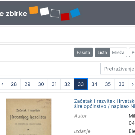
Faseta
Lista
Mreža
P
28
29
30
31
32
33
34
35
36
(current)
Začetak i razvitak Hrvatsk
šire općinstvo / napisao N
Autor
Mi
04
Izdanje
El