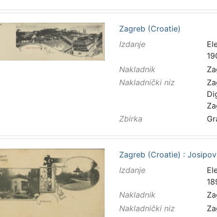
Zagreb (Croatie)
Izdanje
El
19
Nakladnik
Za
Nakladnički niz
Za
Di
Za
Zbirka
Gr
Zagreb (Croatie) : Josipo
Izdanje
El
18
Nakladnik
Za
Nakladnički niz
Za