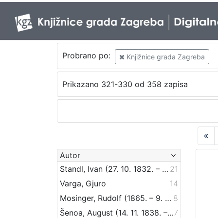
Probrano po:
Knjižnice grada Zagreba
Prikazano 321-330 od 358 zapisa
Autor
Standl, Ivan (27. 10. 1832. – 30. 8. 1897.)
21
Varga, Gjuro
14
Mosinger, Rudolf (1865. – 9. 10. 1918.)
8
Šenoa, August (14. 11. 1838. – 13. 12. 1881.)
7