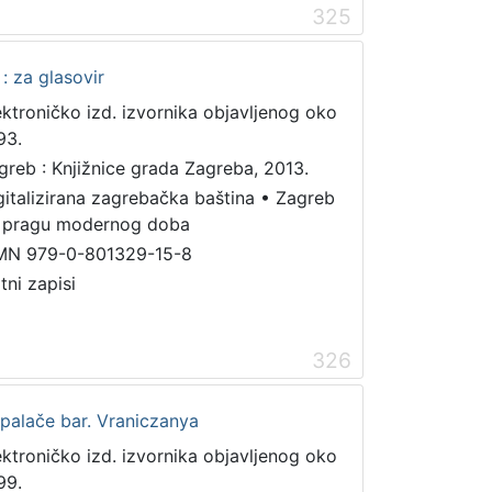
325
: za glasovir
ektroničko izd. izvornika objavljenog oko
93.
greb : Knjižnice grada Zagreba, 2013.
gitalizirana zagrebačka baština
•
Zagreb
 pragu modernog doba
MN 979-0-801329-15-8
tni zapisi
326
 palače bar. Vraniczanya
ektroničko izd. izvornika objavljenog oko
99.