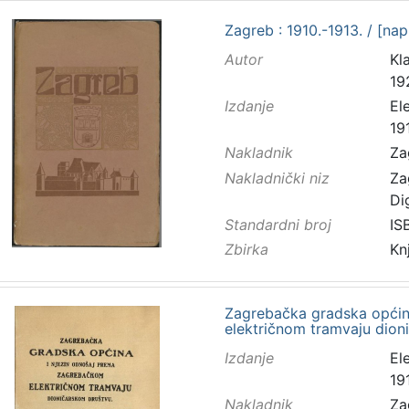
Zagreb : 1910.-1913. / [nap
Autor
Kla
19
Izdanje
El
19
Nakladnik
Za
Nakladnički niz
Za
Di
Standardni broj
IS
Zbirka
Kn
Zagrebačka gradska općin
električnom tramvaju dion
Izdanje
El
19
Nakladnik
Za