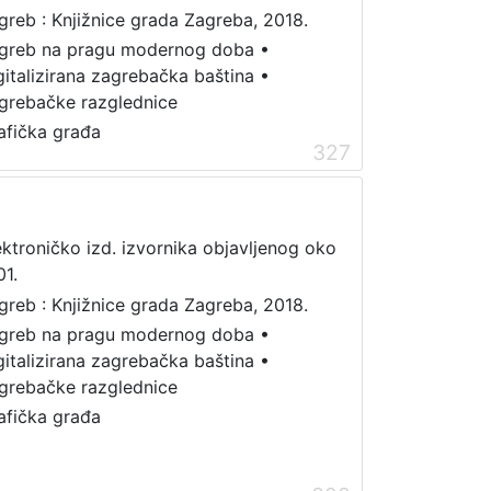
greb : Knjižnice grada Zagreba, 2018.
greb na pragu modernog doba
•
gitalizirana zagrebačka baština
•
grebačke razglednice
afička građa
327
ektroničko izd. izvornika objavljenog oko
01.
greb : Knjižnice grada Zagreba, 2018.
greb na pragu modernog doba
•
gitalizirana zagrebačka baština
•
grebačke razglednice
afička građa