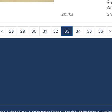
Di
Za
Zbirka
Gr
28
29
30
31
32
33
34
35
36
(current)