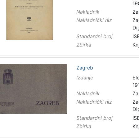
19
Nakladnik
Za
Nakladnički niz
Za
Di
Standardni broj
IS
Zbirka
Kn
Zagreb
Izdanje
El
191
Nakladnik
Za
Nakladnički niz
Za
Di
Standardni broj
IS
Zbirka
Kn