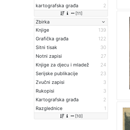
kartografska građa
2
[11]
Zbirka
Knjige
139
Grafička građa
122
Sitni tisak
30
Notni zapisi
27
Knjige za djecu i mladež
24
Serijske publikacije
23
Zvučni zapisi
3
Rukopisi
3
Kartografska građa
2
Razglednice
1
[10]