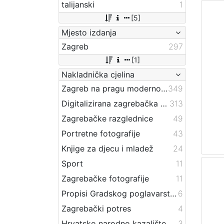
talijanski
1
[5]
Mjesto izdanja
Zagreb
297
[1]
Nakladnička cjelina
Zagreb na pragu modernog doba
349
Digitalizirana zagrebačka baština
313
Zagrebačke razglednice
49
Portretne fotografije
43
Knjige za djecu i mladež
24
Sport
11
Zagrebačke fotografije
11
Propisi Gradskog poglavarstva
6
Zagrebački potres
4
Hrvatsko narodno kazalište
3