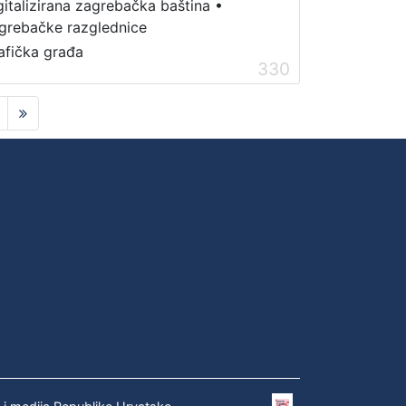
gitalizirana zagrebačka baština
•
grebačke razglednice
afička građa
330