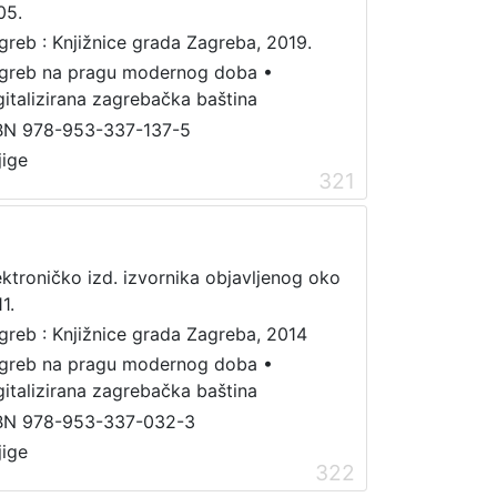
05.
greb : Knjižnice grada Zagreba, 2019.
greb na pragu modernog doba
•
gitalizirana zagrebačka baština
BN 978-953-337-137-5
jige
321
ektroničko izd. izvornika objavljenog oko
1.
greb : Knjižnice grada Zagreba, 2014
greb na pragu modernog doba
•
gitalizirana zagrebačka baština
BN 978-953-337-032-3
jige
322