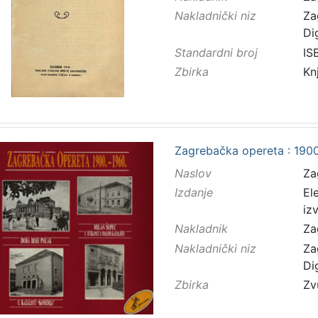
Nakladnički niz
Za
Di
Standardni broj
IS
Zbirka
Kn
Zagrebačka opereta : 1900
Naslov
Za
Izdanje
El
iz
Nakladnik
Za
Nakladnički niz
Za
Di
Zbirka
Zv