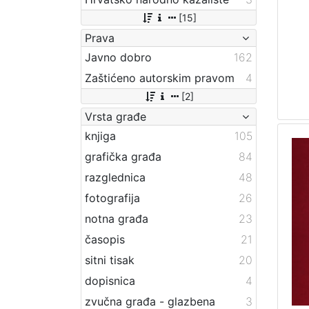
[15]
Prava
Javno dobro
162
Zaštićeno autorskim pravom
4
[2]
Vrsta građe
knjiga
105
grafička građa
84
razglednica
48
fotografija
26
notna građa
23
časopis
21
sitni tisak
20
dopisnica
4
zvučna građa - glazbena
3