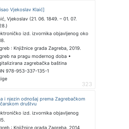
isao Vjekoslav Klaić]
ić, Vjekoslav (21. 06. 1849. – 01. 07.
28.)
ektroničko izd. izvornika objavljenog oko
18.
greb : Knjižnice grada Zagreba, 2019.
greb na pragu modernog doba
•
gitalizirana zagrebačka baština
BN 978-953-337-135-1
jige
323
a i njezin odnošaj prema Zagrebačkom
ičarskom društvu
ektroničko izd. izvornika objavljenog
15.
greb : Knjižnice grada Zagreba, 2014