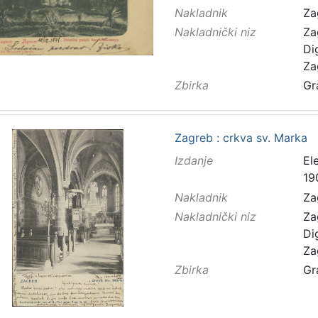
Nakladnik
Za
Nakladnički niz
Za
Di
Za
Zbirka
Gr
Zagreb : crkva sv. Marka
Izdanje
El
19
Nakladnik
Za
Nakladnički niz
Za
Di
Za
Zbirka
Gr