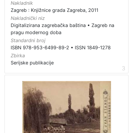
Nakladnik
Zaštićeno autorskim pravom
4
Zagreb : Knjižnice grada Zagreba, 2011
Nakladnički niz
Digitalizirana zagrebačka baština
•
Zagreb na
pragu modernog doba
[
Standardni broj
2
ISBN 978-953-6499-89-2
•
ISSN 1849-1278
]
Zbirka
Vrsta
Serijske publikacije
građe
3
knjiga
105
grafička građa
85
razglednica
49
fotografija
26
notna građa
23
časopis
21
sitni tisak
20