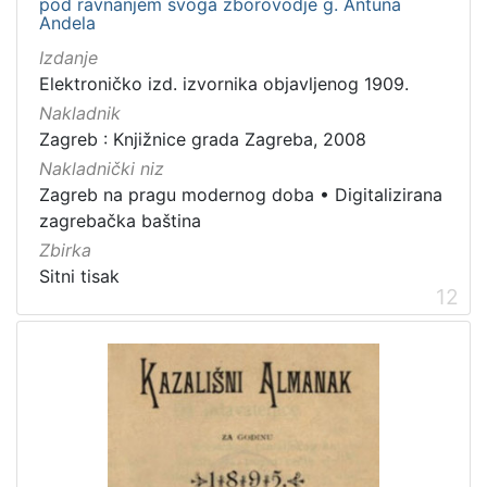
pod ravnanjem svoga zborovodje g. Antuna
Andela
Izdanje
Elektroničko izd. izvornika objavljenog 1909.
Nakladnik
Zagreb : Knjižnice grada Zagreba, 2008
Nakladnički niz
Zagreb na pragu modernog doba
•
Digitalizirana
zagrebačka baština
Zbirka
Sitni tisak
12