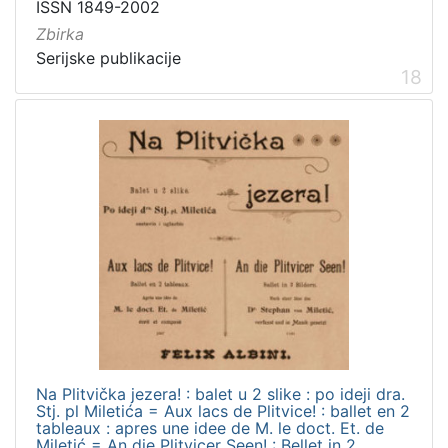
ISSN 1849-2002
Zbirka
Serijske publikacije
18
Na Plitvička jezera! : balet u 2 slike : po ideji dra.
Stj. pl Miletića = Aux lacs de Plitvice! : ballet en 2
tableaux : apres une idee de M. le doct. Et. de
Miletić = An die Plitvicer Seen! : Bellet in 2