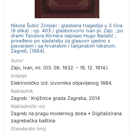
Nikola Šubić Zrinjski : glasbena tragedija u 3 čina
(8 slika) : op. 403 / glasbotvorio Ivan pl. Zajc ; po
drami Teodora Körnera napisao Hugo Badalić ;
priređeno po sladatelju za glasovir ujedno s
pjevanjem i sa hrvatskim i talijanskim tekstom.
Zagreb, [1884].
Autor
Zajc, Ivan, ml. (03. 08. 1832. – 16. 12. 1914.)
Izdanje
Elektroničko izd. izvornika objavljenog 1884.
Nakladnik
Zagreb : Knjižnice grada Zagreba, 2014
Nakladnički niz
Zagreb na pragu modernog doba
•
Digitalizirana
zagrebačka baština
Standardni broj