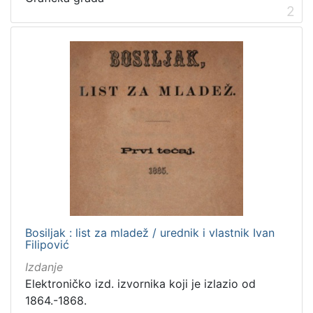
2
Zagrebačke razglednice
50
Portretne fotografije
43
Knjige za djecu i mladež
24
Sport
11
Zagrebačke fotografije
11
Propisi Gradskog poglavarstva
6
Zagrebački potres
4
Hrvatsko narodno kazalište
3
[
Bosiljak : list za mladež / urednik i vlastnik Ivan
1
Filipović
5
Izdanje
]
Elektroničko izd. izvornika koji je izlazio od
Prava
1864.-1868.
Javno dobro
163