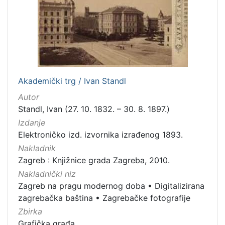
[
5
]
Mjesto
Akademički trg / Ivan Standl
izdanja
Autor
Zagreb
298
Standl, Ivan (27. 10. 1832. – 30. 8. 1897.)
Izdanje
Elektroničko izd. izvornika izrađenog 1893.
[
Nakladnik
1
Zagreb : Knjižnice grada Zagreba, 2010.
]
Nakladnički niz
Nakladnička
Zagreb na pragu modernog doba
•
Digitalizirana
cjelina
zagrebačka baština
•
Zagrebačke fotografije
Zagreb na pragu modernog doba
350
Zbirka
Digitalizirana zagrebačka baština
314
Grafička građa