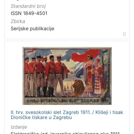
Standardni broj
ISSN 1849-4501
Zbirka
Serijske publikacije
8
II. hrv. svesokolski slet Zagreb 1911. / Klišeji i tisak
Dioničke tiskare u Zagrebu
Izdanje
Elektroničko izd. izvornika objavljenog oko 1911.