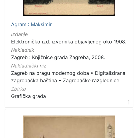
[
7
9
]
Agram : Maksimir
Izdavač
Izdanje
Knjižnice grada Zagreba
180
Elektroničko izd. izvornika objavljenog oko 1908.
Nakladnik
Zagreb : Knjižnice grada Zagreba, 2008.
Nakladnički niz
[
Zagreb na pragu modernog doba
•
Digitalizirana
1
]
zagrebačka baština
•
Zagrebačke razglednice
Jezik
Zbirka
Grafička građa
hrvatski
62
1
njemački
43
francuski
19
mađarski
7
talijanski
1