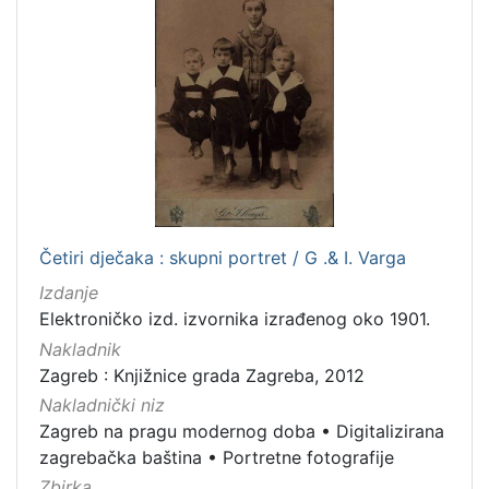
Rukopisi
3
Zvučni zapisi
3
Kartografska građa
2
Razglednice
1
[
1
0
Četiri dječaka : skupni portret / G .& I. Varga
]
Izdanje
Elektroničko izd. izvornika izrađenog oko 1901.
Nakladnik
Zagreb : Knjižnice grada Zagreba, 2012
Nakladnički niz
Zagreb na pragu modernog doba
•
Digitalizirana
zagrebačka baština
•
Portretne fotografije
Zbirka