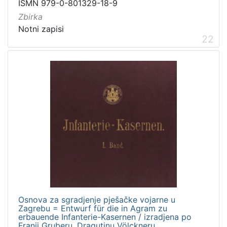
ISMN 979-0-801329-18-9
Zbirka
Notni zapisi
22
Osnova za sgradjenje pješačke vojarne u
Zagrebu = Entwurf für die in Agram zu
erbauende Infanterie-Kasernen / izradjena po
Franji Gruberu, Dragutinu Völckneru