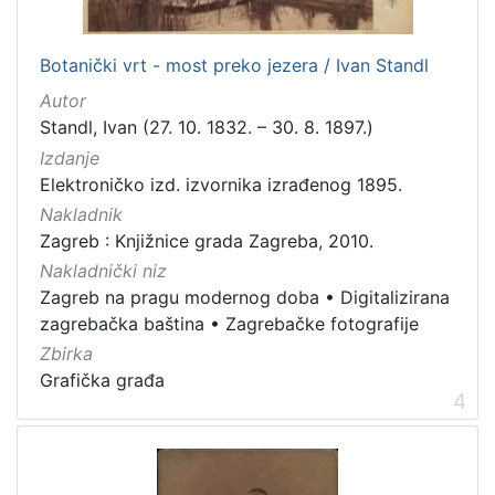
dopisnica
4
zvučna građa - glazbena
3
Botanički vrt - most preko jezera / Ivan Standl
kartografska građa
2
Autor
Standl, Ivan (27. 10. 1832. – 30. 8. 1897.)
Izdanje
[
Elektroničko izd. izvornika izrađenog 1895.
1
Nakladnik
1
]
Zagreb : Knjižnice grada Zagreba, 2010.
Zbirka
Nakladnički niz
Zagreb na pragu modernog doba
•
Digitalizirana
Knjige
139
zagrebačka baština
•
Zagrebačke fotografije
Grafička građa
123
Zbirka
Sitni tisak
30
Grafička građa
4
Notni zapisi
27
Knjige za djecu i mladež
24
Serijske publikacije
23