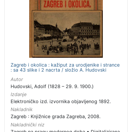
Zagreb i okolica : kažiput za urodjenike i strance
: sa 43 slike i 2 nacrta / složio A. Hudovski
Autor
Hudovski, Adolf (1828 – 29. 9. 1900.)
Izdanje
Elektroničko izd. izvornika objavljenog 1892.
Nakladnik
Zagreb : Knjižnice grada Zagreba, 2008.
Nakladnički niz
Zagreb na pragu modernog doba
•
Digitalizirana