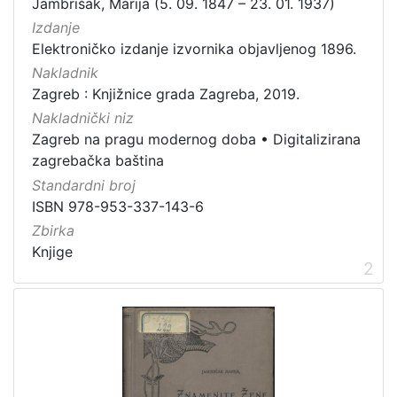
Jambrišak, Marija (5. 09. 1847 – 23. 01. 1937)
Zagrebačke razglednice
50
Izdanje
Elektroničko izdanje izvornika objavljenog 1896.
Portretne fotografije
43
Nakladnik
Knjige za djecu i mladež
24
Zagreb : Knjižnice grada Zagreba, 2019.
Sport
11
Nakladnički niz
Zagrebačke fotografije
11
Zagreb na pragu modernog doba
•
Digitalizirana
Propisi Gradskog poglavarstva
6
zagrebačka baština
Zagrebački potres
4
Standardni broj
ISBN 978-953-337-143-6
Hrvatsko narodno kazalište
3
Zbirka
Knjige
2
[
1
5
]
Prava
Javno dobro
163