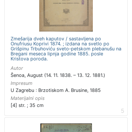
Zmešarija dveh kaputov / sastavljena po
Onufriusu Koprivi 1874. ; izdana na svetlo po
Grišpinu Trbuhoviću sveto-petskom plebanušu na
Bregani meseca lipnja godine 1885. posle
Kristova poroda.
Autor
Šenoa, August (14. 11. 1838. – 13. 12. 1881.)
Impresum
U Zagrebu : Brzotiskom A. Brusine, 1885
Materijalni opis
[4] str. ; 35 cm
5