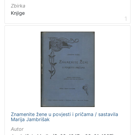
Zbirka
Knjige
1
[
5
]
Mjesto
izdanja
Zagreb
298
[
1
]
Nakladnička
Znamenite žene u povjesti i pričama / sastavila
cjelina
Marija Jambrišak
Zagreb na pragu modernog doba
350
Autor
Digitalizirana zagrebačka baština
314