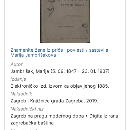
Zaštićeno autorskim pravom
4
[
2
]
Znamenite žene iz priče i poviesti / sastavila
Vrsta
Marija Jambrišakova
građe
Autor
knjiga
105
Jambrišak, Marija (5. 09. 1847 – 23. 01. 1937)
grafička građa
85
Izdanje
Elektroničko izd. izvornika objavljenog 1885.
razglednica
49
Nakladnik
fotografija
26
Zagreb : Knjižnice grada Zagreba, 2019.
notna građa
23
Nakladnički niz
časopis
21
Zagreb na pragu modernog doba
•
Digitalizirana
sitni tisak
20
zagrebačka baština