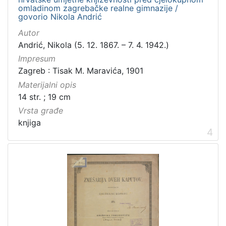
Rukopisi
3
omladinom zagrebačke realne gimnazije /
govorio Nikola Andrić
Zvučni zapisi
3
Kartografska građa
2
Autor
Andrić, Nikola (5. 12. 1867. – 7. 4. 1942.)
Razglednice
1
Impresum
Zagreb : Tisak M. Maravića, 1901
Materijalni opis
[
14 str. ; 19 cm
1
Vrsta građe
0
knjiga
]
4