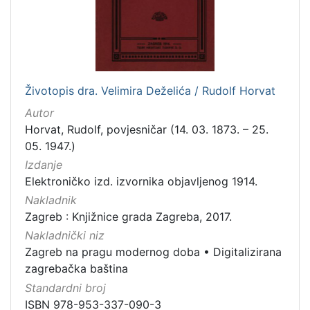
[
7
9
]
Izdavač
Knjižnice grada Zagreba
180
Životopis dra. Velimira Deželića / Rudolf Horvat
Autor
Horvat, Rudolf, povjesničar (14. 03. 1873. – 25.
05. 1947.)
[
Izdanje
1
]
Elektroničko izd. izvornika objavljenog 1914.
Jezik
Nakladnik
Zagreb : Knjižnice grada Zagreba, 2017.
hrvatski
62
Nakladnički niz
njemački
43
Zagreb na pragu modernog doba
•
Digitalizirana
francuski
19
zagrebačka baština
mađarski
7
Standardni broj
talijanski
1
ISBN 978-953-337-090-3