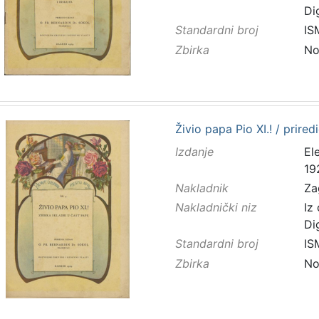
Di
Standardni broj
IS
Zbirka
No
Živio papa Pio XI.! / prire
Izdanje
El
19
Nakladnik
Za
Nakladnički niz
Iz
Di
Standardni broj
IS
Zbirka
No