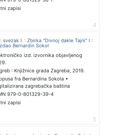
tni zapisi
4
 svezak I. : Zbirka "Divnoj dakle Tajni" I :
 izdao Bernardin Sokol
ektroničko izd. izvornika objavljenog
29.
greb : Knjižnice grada Zagreba, 2019.
 opusa fra Bernardina Sokola
•
gitalizirana zagrebačka baština
MN 979-0-801329-39-4
tni zapisi
5