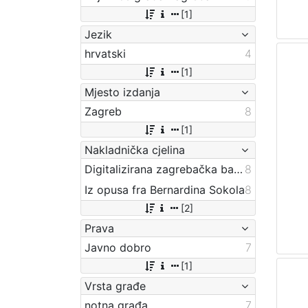
[1]
Jezik
hrvatski
4
[1]
Mjesto izdanja
Zagreb
8
[1]
Nakladnička cjelina
Digitalizirana zagrebačka baština
8
Iz opusa fra Bernardina Sokola
8
[2]
Prava
Javno dobro
7
[1]
Vrsta građe
notna građa
7