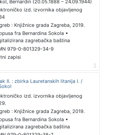
kol, Bernardin (20.05.1888 – 24.09.1944)
ektroničko izd. izvornika objavljenog
34
greb : Knjižnice grada Zagreba, 2019.
 opusa fra Bernardina Sokola
•
gitalizirana zagrebačka baština
MN 979-0-801329-34-9
tni zapisi
3
k II. : zbirka Lauretanskih litanija I. /
 Sokol
ektroničko izd. izvornika objavljenog
29.
greb : Knjižnice grada Zagreba, 2019.
 opusa fra Bernardina Sokola
•
gitalizirana zagrebačka baština
MN 979-0-801329-38-7