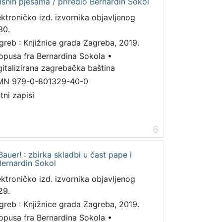
misnih pjesama / priredio Bernardin Sokol
ektroničko izd. izvornika objavljenog
30.
greb : Knjižnice grada Zagreba, 2019.
 opusa fra Bernardina Sokola
•
gitalizirana zagrebačka baština
MN 979-0-801329-40-0
tni zapisi
6
auer! : zbirka skladbi u čast pape i
 Bernardin Sokol
ektroničko izd. izvornika objavljenog
29.
greb : Knjižnice grada Zagreba, 2019.
 opusa fra Bernardina Sokola
•