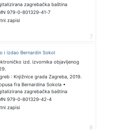
gitalizirana zagrebačka baština
MN 979-0-801329-41-7
tni zapisi
7
dio i izdao Bernardin Sokol
ektroničko izd. izvornika objavljenog
29.
greb : Knjižnice grada Zagreba, 2019.
 opusa fra Bernardina Sokola
•
gitalizirana zagrebačka baština
MN 979-0-801329-42-4
tni zapisi
8