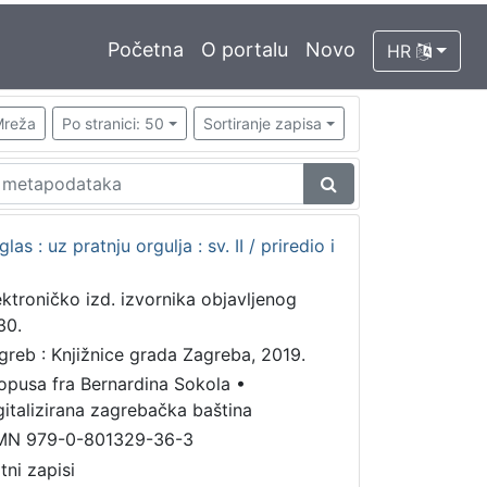
Početna
O portalu
Novo
HR
reža
Po stranici: 50
Sortiranje zapisa
s : uz pratnju orgulja : sv. II / priredio i
ektroničko izd. izvornika objavljenog
30.
greb : Knjižnice grada Zagreba, 2019.
 opusa fra Bernardina Sokola
•
gitalizirana zagrebačka baština
MN 979-0-801329-36-3
tni zapisi