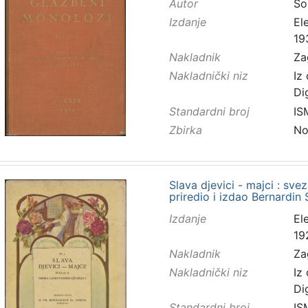
Autor
So
Izdanje
El
19
Nakladnik
Za
Nakladnički niz
Iz
Di
Standardni broj
IS
Zbirka
No
Slava djevici - majci : sveza
priredio i izdao Bernardin
Izdanje
El
19
Nakladnik
Za
Nakladnički niz
Iz
Di
Standardni broj
IS