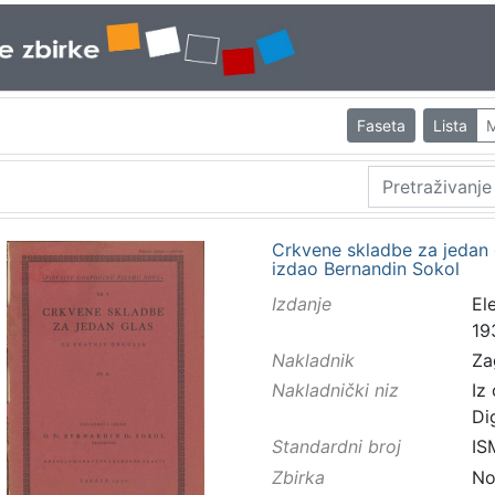
Faseta
Lista
M
Crkvene skladbe za jedan gla
izdao Bernandin Sokol
Izdanje
El
19
Nakladnik
Za
Nakladnički niz
Iz
Di
Standardni broj
IS
Zbirka
No