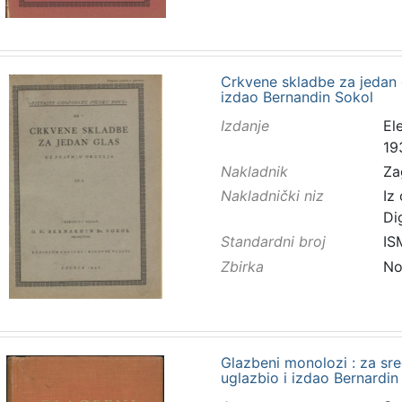
Crkvene skladbe za jedan gla
izdao Bernandin Sokol
Izdanje
El
19
Nakladnik
Za
Nakladnički niz
Iz
Di
Standardni broj
IS
Zbirka
No
Glazbeni monolozi : za sredn
uglazbio i izdao Bernardin