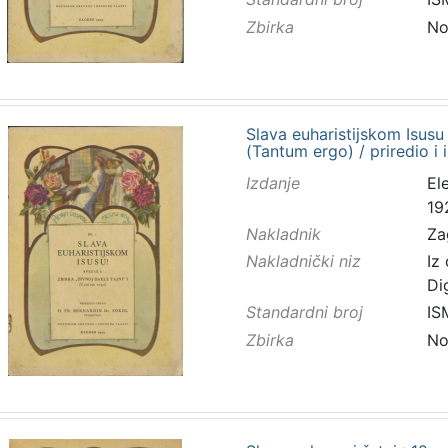
Zbirka
No
Slava euharistijskom Isusu :
(Tantum ergo) / priredio i
Izdanje
El
19
Nakladnik
Za
Nakladnički niz
Iz
Di
Standardni broj
IS
Zbirka
No