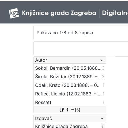
Prikazano 1-8 od 8 zapisa
Autor
Sokol, Bernardin (20.05.1888 – 24.09.1944)
6
Širola, Božidar (20.12.1889. – 10.04.1956.)
2
Odak, Krsto (20.03.1888. – 04.11.1965)
1
Refice, Licinio (12.02.1883. – 11.09.1954.)
1
Rossatti
1
[5]
Izdavač
Knjižnice grada Zagreba
6