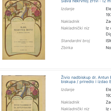
Slava nekrvnoj žrtvi : 12 
Izdanje
El
19
Nakladnik
Za
Nakladnički niz
Iz
Di
Standardni broj
IS
Zbirka
No
Živio nadbiskup dr. Antun B
biskupa / priredio i izdao
Izdanje
El
19
Nakladnik
Za
Nakladnički niz
Iz