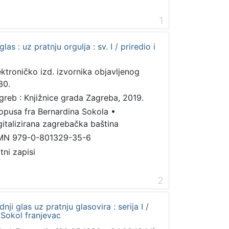
1
s : uz pratnju orgulja : sv. I / priredio i
ektroničko izd. izvornika objavljenog
30.
greb : Knjižnice grada Zagreba, 2019.
 opusa fra Bernardina Sokola
•
gitalizirana zagrebačka baština
MN 979-0-801329-35-6
tni zapisi
2
ji glas uz pratnju glasovira : serija I /
 Sokol franjevac