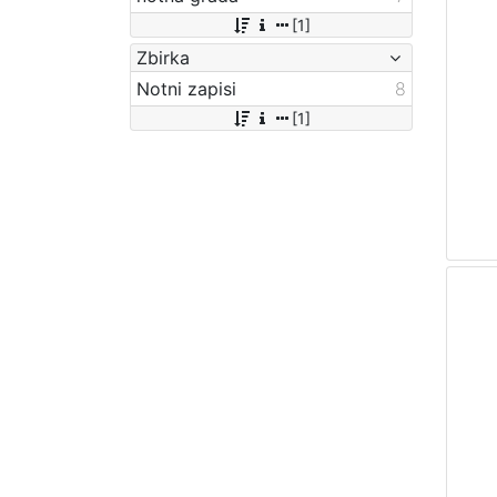
[1]
Zbirka
Notni zapisi
8
[1]