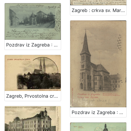
Zagreb : crkva sv. Marka
Pozdrav iz Zagreba : Kipni trg
Zagreb, Prvostolna crkva
Pozdrav iz Zagreba : Protestantska crkva = Gruss aus Agram : Protestantische Kirche