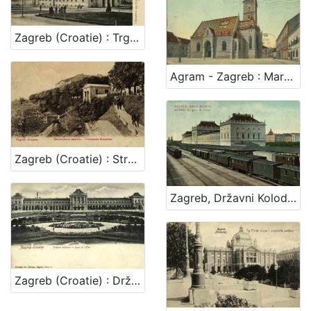
Zagreb (Croatie) : Trgovačko-obrtnička komora i njen trgovačko-obrtni muzej = Chambre de Commerce et d'Industrie avec son Musee Commercial et Industriel / R. Mosinger
Agram - Zagreb : Markuskirche
Zagreb (Croatie) : Strosmajerovo šetalište - Promenade Strosmajer
Zagreb, Državni Kolodvor = Agram, La gare de l'etat
Zagreb (Croatie) : Državni kolodvor - Gare de l'Etat