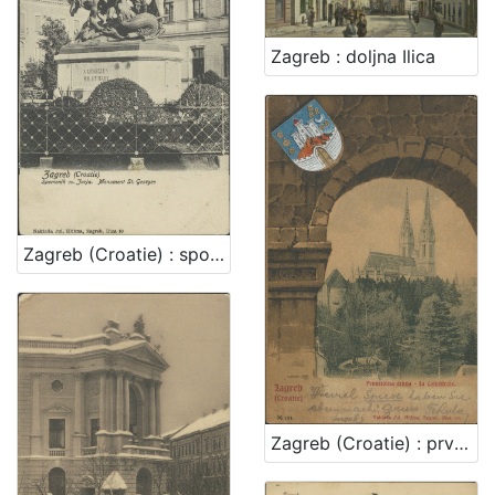
[
1
Zagreb : doljna Ilica
]
Zagreb (Croatie) : spomenik sv. Jurja = monument St. Georges
Zagreb (Croatie) : prvostolna crkva - la cathedrale