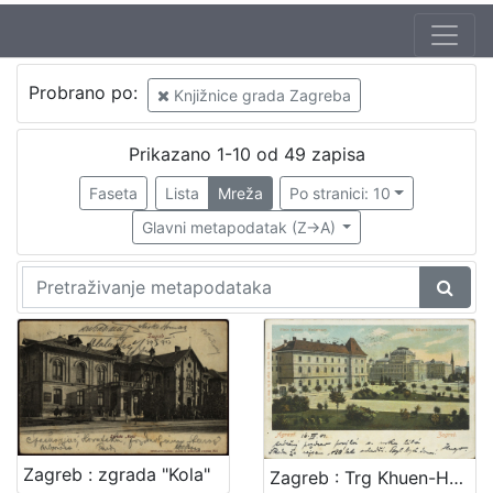
Autor
Probrano po:
Knjižnice grada Zagreba
Mosinger, Rudolf (1865. – 9. 10. 1918.)
2
Prikazano 1-10 od 49 zapisa
Faseta
Lista
Mreža
Po stranici: 10
[
1
Glavni metapodatak (Z->A)
]
Izdavač
Knjižnice grada Zagreba
42
[
1
]
Zagreb : zgrada "Kola"
Zagreb : Trg Khuen-Hedervary-jev = Agram : Place Khuen-Hedervary
Jezik