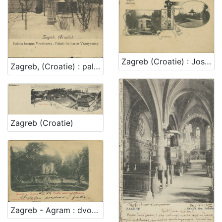
Zagreb (Croatie) : Josipovac
Zagreb, (Croatie) : palača baruna Vranicania - palais du baron Vranyczany
Zagreb (Croatie)
Zagreb - Agram : dvorište palače bar. Vraniczanya