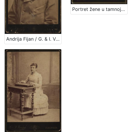
Portret žene u tamnoj haljini / G. Varga
Andrija Fijan / G. & I. Varga