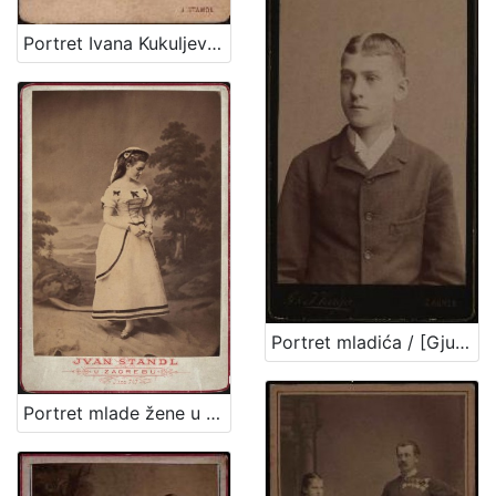
Portret Ivana Kukuljevića Sakcinskog / I. Standl
Portret mladića / [Gjuro Varga] ; [izradio fotografski atelijer] G. & I. Varga
Portret mlade žene u bijeloj haljini / Ivan Standl