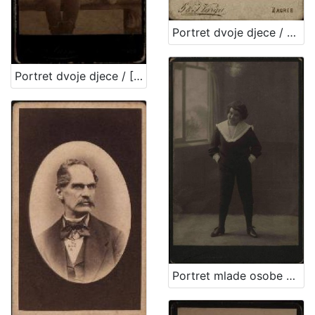
Portret dvoje djece / G. & I. Varga
Portret dvoje djece / [Gjuro Varga] ; [izradio fotografski atelijer] G. & I. Varga
Portret mlade osobe u tamnom kostimu / A. Brauner ; [izradio] A. Brauner - fotografički artistički atelier za modernu fotografiju