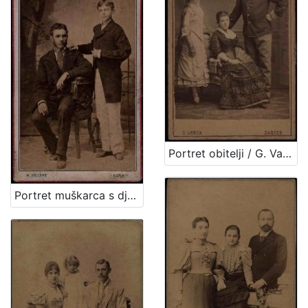
Portret obitelji / G. Varga
Portret muškarca s dječakom u bijelim hlačama / H. Fickert ; [izradila] Poslovnica svetlo slikah Herrmana Fikerta u Zagrebu