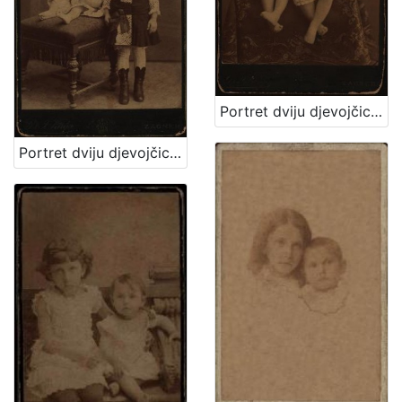
Portret dviju djevojčica u bijelim haljinicama / [Gjuro Varga] ; [izradio fotografski atelijer] G. & I. Varga
Portret dviju djevojčica / [Gjuro Varga] ; [izradio atelier] G. & I. Varga