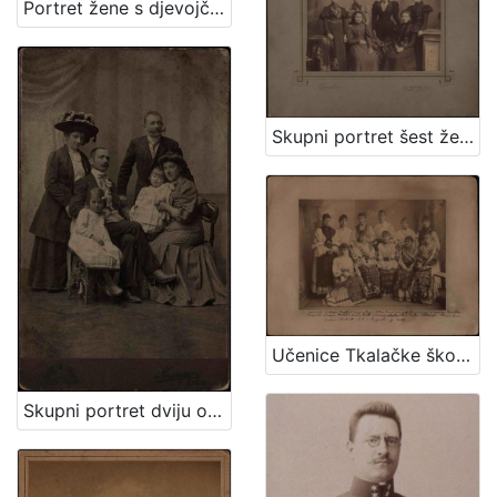
Portret žene s djevojčicom / [Gjuro Varga] ; [izradio fotografski atelier] G. & I. Varga
Skupni portret šest ženskih osoba / Lafranchini
Učenice Tkalačke škole u Zagrebu
Skupni portret dviju obitelji / Mosinger ; [izradio] Artistički zavod Mosinger