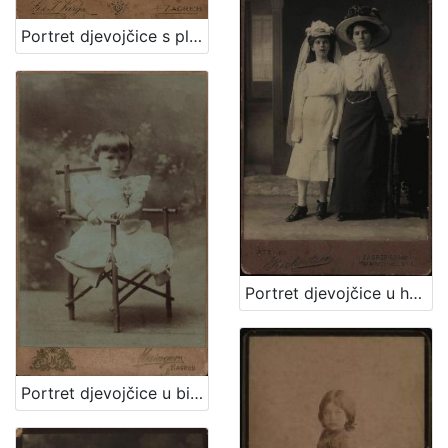
Portret djevojčice s plavim uvojcima / G.&I. Varga
Portret djevojčice u haljini za krizmu i žene sa šeširom s cvijećem na obodu / Atelier Rechnitzer
Portret djevojčice u bijeloj haljinici / Mosinger / [izradio] Artistički zavod Mosinger