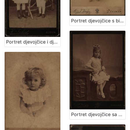
Portret djevojčice s bijelom kapom / G. & I.Varga
Portret djevojčice i dječaka / Herrman Fickert
Portret djevojčice sa cvjetnim vjenčićem / [Gjuro Varga] ; [izradio fotografski atelijer] G. & I. Varga