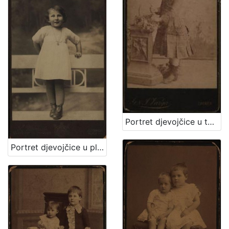
Portret djevojčice u tamnoj haljinici / [Gjuro Varga] / [izradio fotografski atelier] G. & I. Varga
Portret djevojčice u plisiranoj haljinici / S. Weinrich