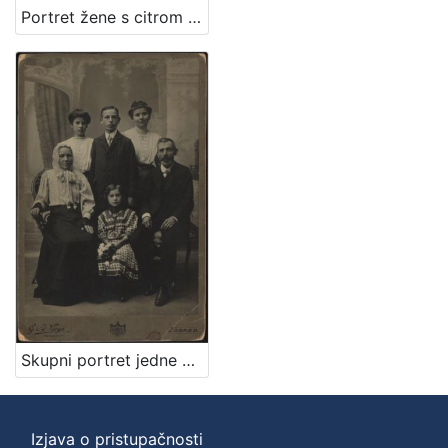
Portret žene s citrom / G. & I. Varga
Skupni portret jedne obitelji / S. Weinrich
Izjava o pristupačnosti