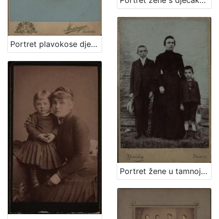
Portret žene s dječakom / G. & I. Varga
Portret plavokose djevojčice / Mosinger ; [izradio] Artistički zavod Mosinger
Portret žene u tamnoj haljini s dva dječaka / Weinberg ; [izradio] Atelier M. Weinberg