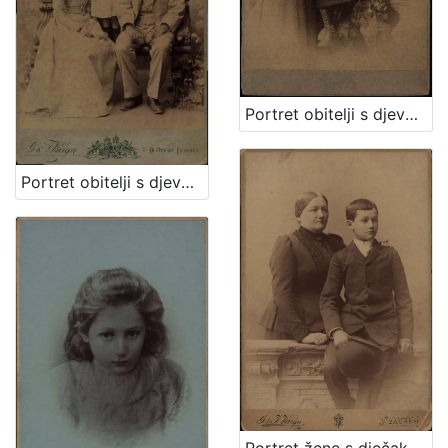
Portret obitelji s djevojčicom u sredini / Mosinger & Breyer
Portret obitelji s djevojčicom / G. & I. Varga