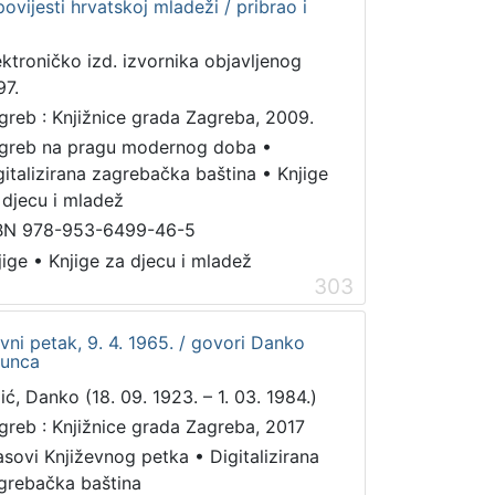
ovijesti hrvatskoj mladeži / pribrao i
ektroničko izd. izvornika objavljenog
97.
greb : Knjižnice grada Zagreba, 2009.
greb na pragu modernog doba
•
gitalizirana zagrebačka baština
•
Knjige
 djecu i mladež
BN 978-953-6499-46-5
jige
•
Knjige za djecu i mladež
303
ževni petak, 9. 4. 1965. / govori Danko
kunca
lić, Danko (18. 09. 1923. – 1. 03. 1984.)
greb : Knjižnice grada Zagreba, 2017
asovi Književnog petka
•
Digitalizirana
grebačka baština