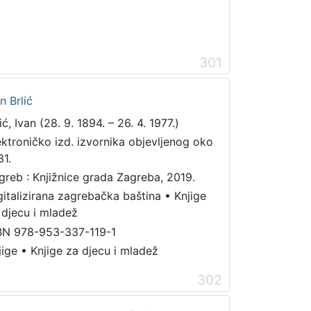
301
n Brlić
ić, Ivan (28. 9. 1894. – 26. 4. 1977.)
ektroničko izd. izvornika objevljenog oko
31.
greb : Knjižnice grada Zagreba, 2019.
gitalizirana zagrebačka baština
•
Knjige
 djecu i mladež
BN 978-953-337-119-1
jige
•
Knjige za djecu i mladež
302