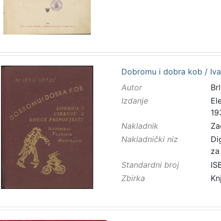
Dobromu i dobra kob / Iva
Autor
Brl
Izdanje
El
19
Nakladnik
Za
Nakladnički niz
Di
za
Standardni broj
IS
Zbirka
Kn