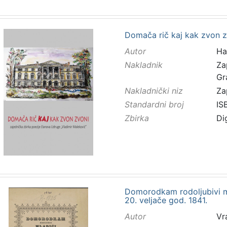
Domača rič kaj kak zvon zv
Autor
Ha
Nakladnik
Za
Gr
Nakladnički niz
Za
Standardni broj
IS
Zbirka
Di
Domorodkam rodoljubivi m
20. veljače god. 1841.
Autor
Vr