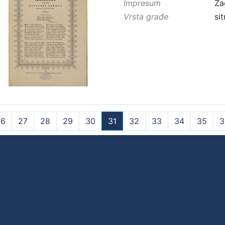
Impresum
Za
Vrsta građe
sit
26
27
28
29
30
31
32
33
34
35
3
(current)