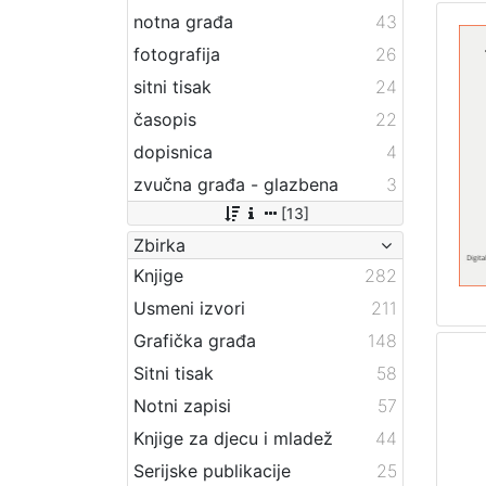
notna građa
43
fotografija
26
sitni tisak
24
časopis
22
dopisnica
4
zvučna građa - glazbena
3
[13]
Zbirka
Knjige
282
Usmeni izvori
211
Grafička građa
148
Sitni tisak
58
Notni zapisi
57
Knjige za djecu i mladež
44
Serijske publikacije
25