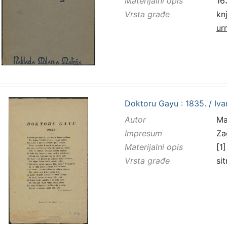
Materijalni opis
163
Vrsta građe
kn
ur
Doktoru Gayu : 1835. / Iv
Autor
Maž
Impresum
Za
Materijalni opis
[1]
Vrsta građe
sit