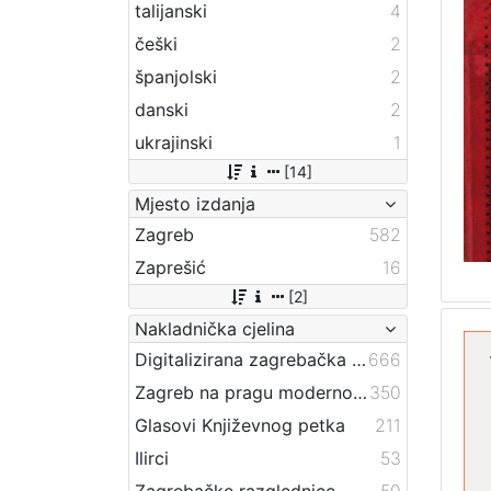
talijanski
4
češki
2
španjolski
2
danski
2
ukrajinski
1
[14]
Mjesto izdanja
Zagreb
582
Zaprešić
16
[2]
Nakladnička cjelina
Digitalizirana zagrebačka baština
666
Zagreb na pragu modernog doba
350
Glasovi Književnog petka
211
Ilirci
53
Zagrebačke razglednice
50