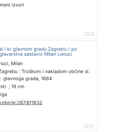
meni izvori
304
sl i kr glavnom gradu Zagrebu / po
glavarstva sastavio Milan Lenuci
nuci, Milan
Zagrebu : Troškom i nakladom obćine sl.
kr. glavnoga grada, 1884
str. ; 19 cm
jiga
n:nbn:hr:287:811632
305