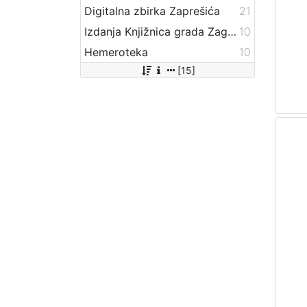
Digitalna zbirka Zaprešića
21
Izdanja Knjižnica grada Zagreba - E-knjige
10
Hemeroteka
10
[15]