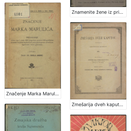
1
5
Znamenite žene iz priče i poviesti / sastavila Marija Jambrišakova
]
Značenje Marka Marulića : predavanje držano 7. stud. 1901. prigodom proslave 400-godišnjice hrvatske umjetne književnosti pred cjelokupnom omladinom zagrebačke realne gimnazije / govorio Nikola Andrić
Zmešarija dveh kaputov / sastavljena po Onufriusu Koprivi 1874. ; izdana na svetlo po Grišpinu Trbuhoviću sveto-petskom plebanušu na Bregani meseca lipnja godine 1885. posle Kristova poroda.