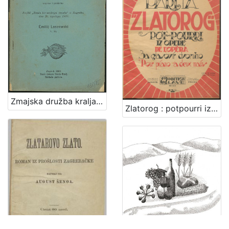
Zmajska družba kralja Sigismunda / napisao i predavao družbi "Braće hrvatskoga zmaja" u Zagrebu, dne 23. siječnja 1907. Emilij Laszowski
Zlatorog : potpourri iz opere : za glasovir dvoručno / Viktor Parma