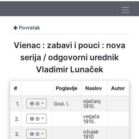
Povratak
Vienac : zabavi i pouci : nova
serija / odgovorni urednik
Vladimir Lunaček
#
Poglavlje
Naslov
Autor
siječanj
1.
God. I.
1910.
veljača
2.
1910.
ožujak
3.
1910