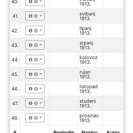
40.
1913.
svibanj
41.
1913.
lipanj
42.
1913.
srpanj
43.
1913.
kolovoz
44.
1913.
rujan
45.
1913.
listopad
46.
1913.
studeni
47.
1913.
prosinac
48.
1913.
#
Poglavlje
Naslov
Autor