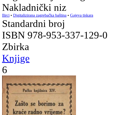
Nakladnički niz
Ilirci
•
Digitalizirana zagrebačka baština
•
Gajeva tiskara
Standardni broj
ISBN 978-953-337-129-0
Zbirka
Knjige
6