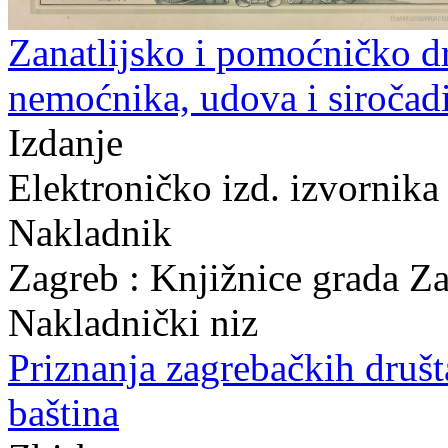
Zanatlijsko i pomoćničko d
nemoćnika, udova i siročad
Izdanje
Elektroničko izd. izvornika
Nakladnik
Zagreb : Knjižnice grada Z
Nakladnički niz
Priznanja zagrebačkih druš
baština