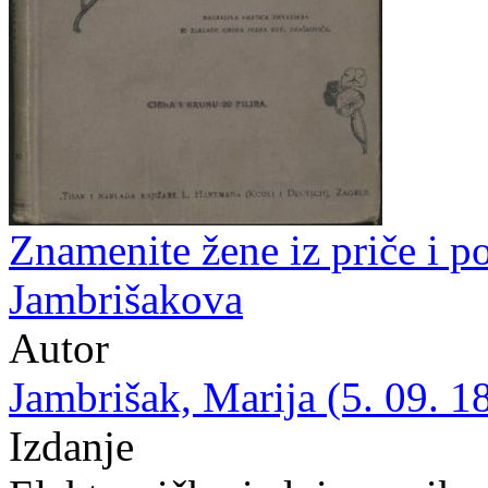
Znamenite žene iz priče i po
Jambrišakova
Autor
Jambrišak, Marija (5. 09. 1
Izdanje