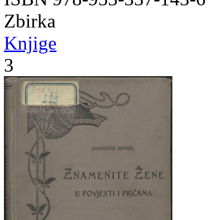
Zbirka
Knjige
3