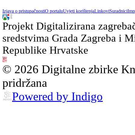
Izjava o pristupačnosti
O portalu
Uvjeti korištenja
Linkovi
Suradnici
Imp
Projekt Digitalizirana zagreba
sredstvima Grada Zagreba i Min
Republike Hrvatske
© 2026 Digitalne zbirke Kn
pridržana
Powered by Indigo