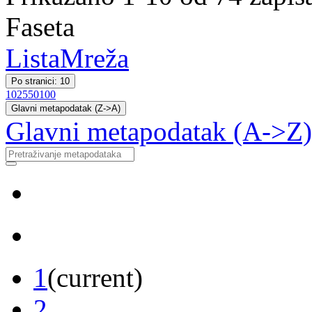
Faseta
Lista
Mreža
Po stranici: 10
10
25
50
100
Glavni metapodatak (Z->A)
Glavni metapodatak (A->Z)
1
(current)
2