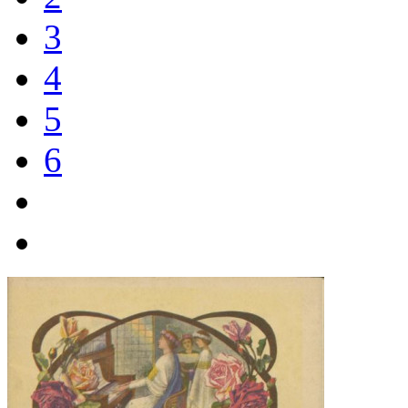
3
4
5
6