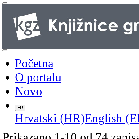
Početna
O portalu
Novo
HR
Hrvatski (HR)
English (E
Prikazano 1-10 od 74 zapis