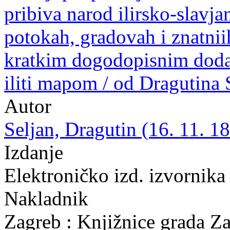
pribiva narod ilirsko-slavj
potokah, gradovah i znatnii
kratkim dogodopisnim doda
iliti mapom / od Dragutina 
Autor
Seljan, Dragutin (16. 11. 18
Izdanje
Elektroničko izd. izvornika
Nakladnik
Zagreb : Knjižnice grada Z