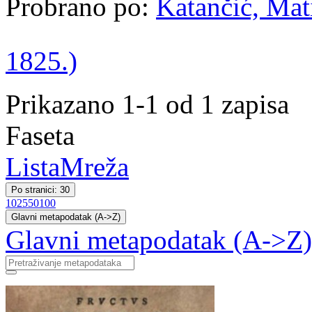
Probrano po:
Katančić, Mati
1825.)
Prikazano 1-1 od 1 zapisa
Faseta
Lista
Mreža
Po stranici: 30
10
25
50
100
Glavni metapodatak (A->Z)
Glavni metapodatak (A->Z)