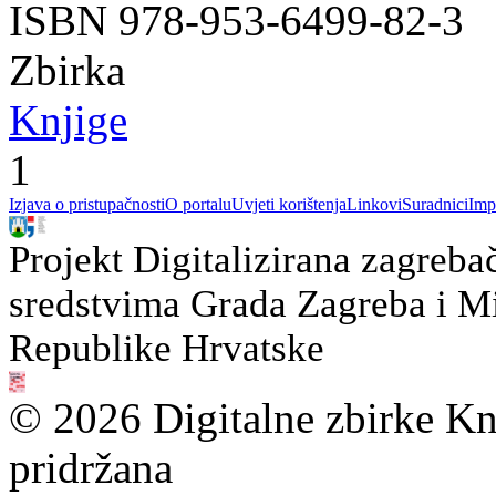
ISBN 978-953-6499-82-3
Zbirka
Knjige
1
Izjava o pristupačnosti
O portalu
Uvjeti korištenja
Linkovi
Suradnici
Imp
Projekt Digitalizirana zagreba
sredstvima Grada Zagreba i Min
Republike Hrvatske
© 2026 Digitalne zbirke Kn
pridržana