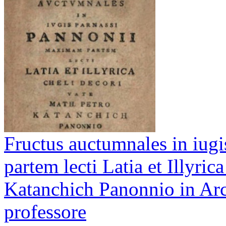
Fructus auctumnales in iug
partem lecti Latia et Illyric
Katanchich Panonnio in Ar
professore