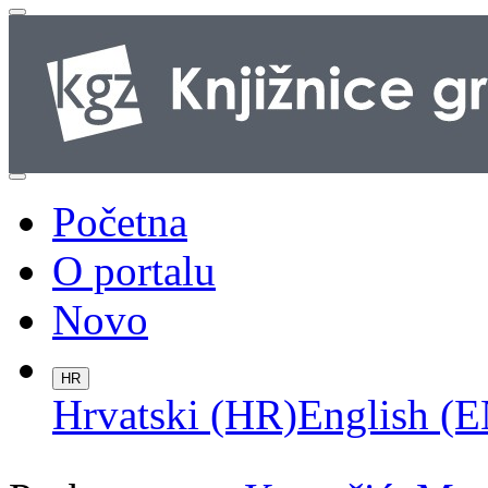
Početna
O portalu
Novo
HR
Hrvatski (HR)
English (E