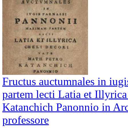
Fructus auctumnales in iug
partem lecti Latia et Illyric
Katanchich Panonnio in Ar
professore