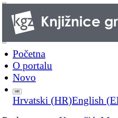
Početna
O portalu
Novo
HR
Hrvatski (HR)
English (E