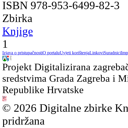
ISBN 978-953-6499-82-3
Zbirka
Knjige
1
Izjava o pristupačnosti
O portalu
Uvjeti korištenja
Linkovi
Suradnici
Imp
Projekt Digitalizirana zagreba
sredstvima Grada Zagreba i Min
Republike Hrvatske
© 2026 Digitalne zbirke Kn
pridržana