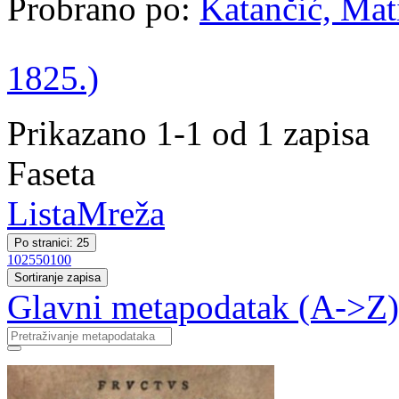
Probrano po:
Katančić, Mati
1825.)
Prikazano 1-1 od 1 zapisa
Faseta
Lista
Mreža
Po stranici: 25
10
25
50
100
Sortiranje zapisa
Glavni metapodatak (A->Z)