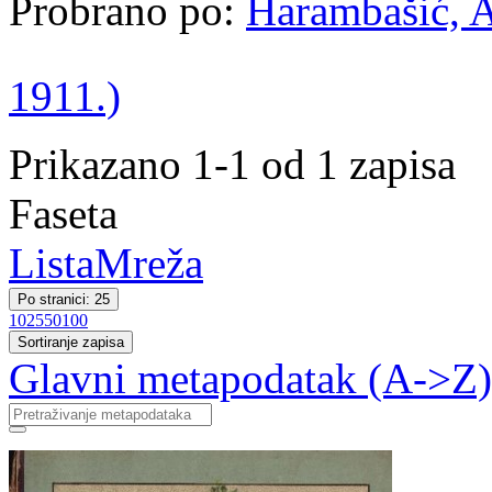
Probrano po:
Harambašić, A
1911.)
Prikazano 1-1 od 1 zapisa
Faseta
Lista
Mreža
Po stranici: 25
10
25
50
100
Sortiranje zapisa
Glavni metapodatak (A->Z)