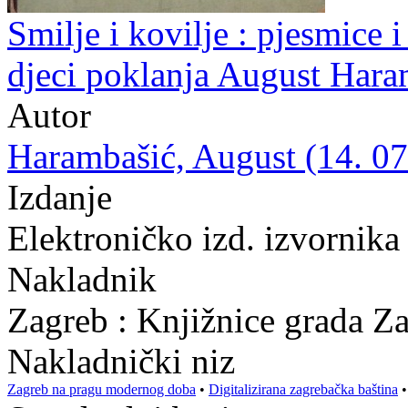
Smilje i kovilje : pjesmice i 
djeci poklanja August Hara
Autor
Harambašić, August (14. 07.
Izdanje
Elektroničko izd. izvornika
Nakladnik
Zagreb : Knjižnice grada Z
Nakladnički niz
Zagreb na pragu modernog doba
•
Digitalizirana zagrebačka baština