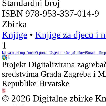
Standardni broj
ISBN 978-953-337-014-9
Zbirka
Knjige
•
Knjige za djecu i 
1
Izjava o pristupačnosti
O portalu
Uvjeti korištenja
Linkovi
Suradnici
Imp
Projekt Digitalizirana zagreba
sredstvima Grada Zagreba i Min
Republike Hrvatske
© 2026 Digitalne zbirke Kn