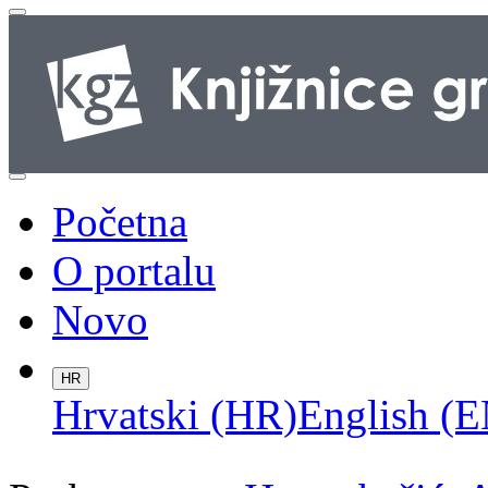
Početna
O portalu
Novo
HR
Hrvatski (HR)
English (E