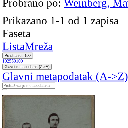
Probrano po:
Weinberg, Ma
Prikazano 1-1 od 1 zapisa
Faseta
Lista
Mreža
Po stranici: 100
10
25
50
100
Glavni metapodatak (Z->A)
Glavni metapodatak (A->Z)