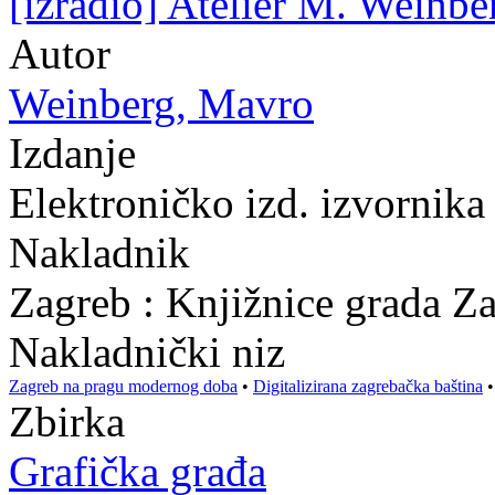
[izradio] Atelier M. Weinbe
Autor
Weinberg, Mavro
Izdanje
Elektroničko izd. izvornika
Nakladnik
Zagreb : Knjižnice grada Z
Nakladnički niz
Zagreb na pragu modernog doba
•
Digitalizirana zagrebačka baština
Zbirka
Grafička građa