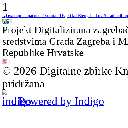
1
Izjava o pristupačnosti
O portalu
Uvjeti korištenja
Linkovi
Suradnici
Imp
Projekt Digitalizirana zagreba
sredstvima Grada Zagreba i Min
Republike Hrvatske
© 2026 Digitalne zbirke Kn
pridržana
Powered by Indigo