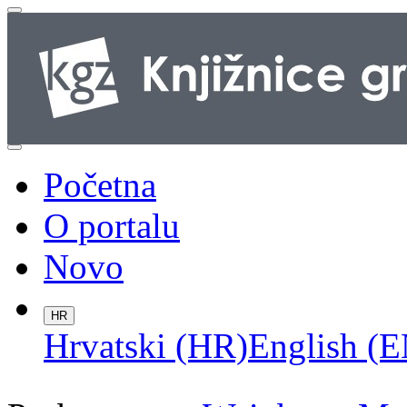
Početna
O portalu
Novo
HR
Hrvatski (HR)
English (E