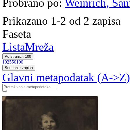
Probrano po:
Weinrich, Sa
Prikazano 1-2 od 2 zapisa
Faseta
Lista
Mreža
Po stranici: 100
10
25
50
100
Sortiranje zapisa
Glavni metapodatak (A->Z)