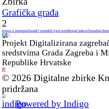
Zbirka
Grafička građa
2
Izjava o pristupačnosti
O portalu
Uvjeti korištenja
Linkovi
Suradnici
Imp
Projekt Digitalizirana zagreba
sredstvima Grada Zagreba i Min
Republike Hrvatske
© 2026 Digitalne zbirke Kn
pridržana
Powered by Indigo