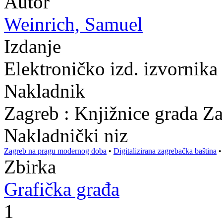
Autor
Weinrich, Samuel
Izdanje
Elektroničko izd. izvornik
Nakladnik
Zagreb : Knjižnice grada Z
Nakladnički niz
Zagreb na pragu modernog doba
•
Digitalizirana zagrebačka baština
Zbirka
Grafička građa
1