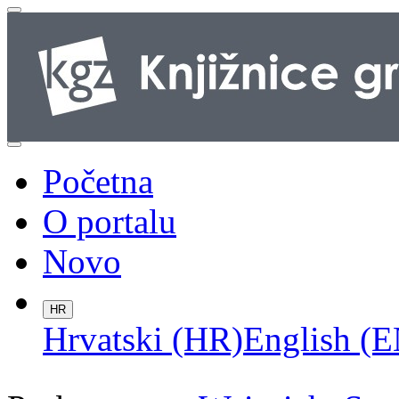
Početna
O portalu
Novo
HR
Hrvatski (HR)
English (E