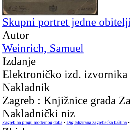
Skupni portret jedne obitelj
Autor
Weinrich, Samuel
Izdanje
Elektroničko izd. izvornik
Nakladnik
Zagreb : Knjižnice grada Z
Nakladnički niz
Zagreb na pragu modernog doba
•
Digitalizirana zagrebačka baština