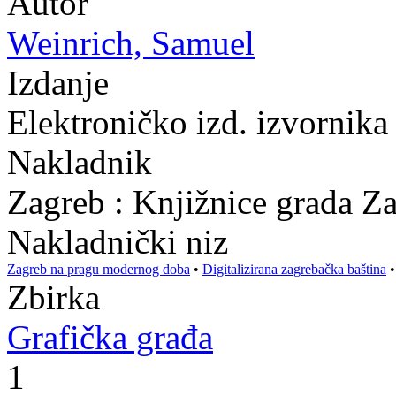
Autor
Weinrich, Samuel
Izdanje
Elektroničko izd. izvornik
Nakladnik
Zagreb : Knjižnice grada Z
Nakladnički niz
Zagreb na pragu modernog doba
•
Digitalizirana zagrebačka baština
Zbirka
Grafička građa
1