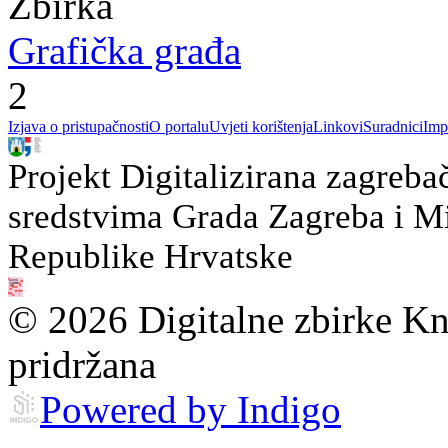
Zbirka
Grafička građa
2
Izjava o pristupačnosti
O portalu
Uvjeti korištenja
Linkovi
Suradnici
Imp
Projekt Digitalizirana zagreba
sredstvima Grada Zagreba i Min
Republike Hrvatske
© 2026 Digitalne zbirke Kn
pridržana
Powered by Indigo