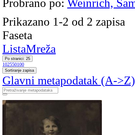
Probrano po:
Weinrich, Sa
Prikazano 1-2 od 2 zapisa
Faseta
Lista
Mreža
Po stranici: 25
10
25
50
100
Sortiranje zapisa
Glavni metapodatak (A->Z)