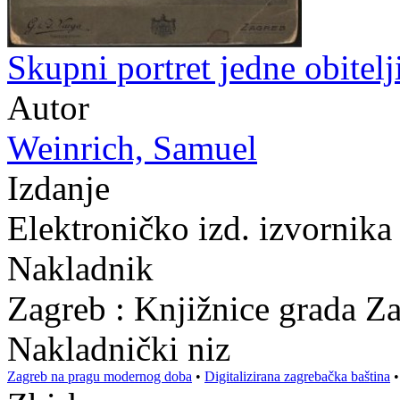
Skupni portret jedne obitelj
Autor
Weinrich, Samuel
Izdanje
Elektroničko izd. izvornik
Nakladnik
Zagreb : Knjižnice grada Z
Nakladnički niz
Zagreb na pragu modernog doba
•
Digitalizirana zagrebačka baština