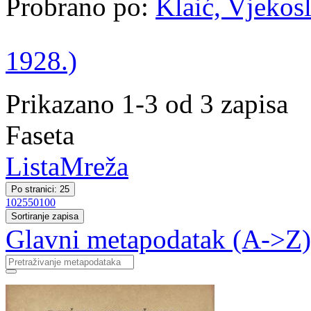
Probrano po:
Klaić, Vjekosl
1928.)
Prikazano 1-3 od 3 zapisa
Faseta
Lista
Mreža
Po stranici: 25
10
25
50
100
Sortiranje zapisa
Glavni metapodatak (A->Z)