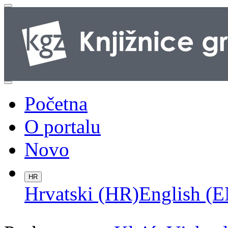
Početna
O portalu
Novo
HR
Hrvatski (HR)
English (E