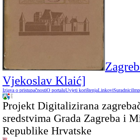
Zagreb
Vjekoslav Klaić]
Izjava o pristupačnosti
O portalu
Uvjeti korištenja
Linkovi
Suradnici
Imp
Projekt Digitalizirana zagreba
sredstvima Grada Zagreba i Min
Republike Hrvatske