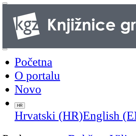
Početna
O portalu
Novo
HR
Hrvatski (HR)
English (E