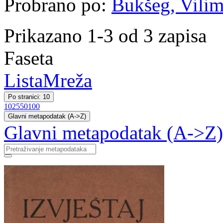
Probrano po:
Bukšeg, Vilim 
Prikazano 1-3 od 3 zapisa
Faseta
Lista
Mreža
Po stranici: 10
10
25
50
100
Glavni metapodatak (A->Z)
Glavni metapodatak (A->Z)