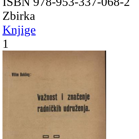
ISBN 978-953-337-068-2
Zbirka
Knjige
1