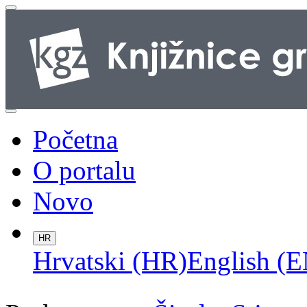
Početna
O portalu
Novo
HR
Hrvatski (HR)
English (E