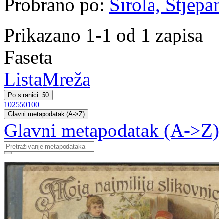
Probrano po:
Širola, Stjepa
Prikazano 1-1 od 1 zapisa
Faseta
Lista
Mreža
Po stranici: 50
10
25
50
100
Glavni metapodatak (A->Z)
Glavni metapodatak (A->Z)