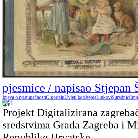
pjesmice / napisao Stjepan 
Izjava o pristupačnosti
O portalu
Uvjeti korištenja
Linkovi
Suradnici
Imp
Projekt Digitalizirana zagreba
sredstvima Grada Zagreba i Min
Republike Hrvatske