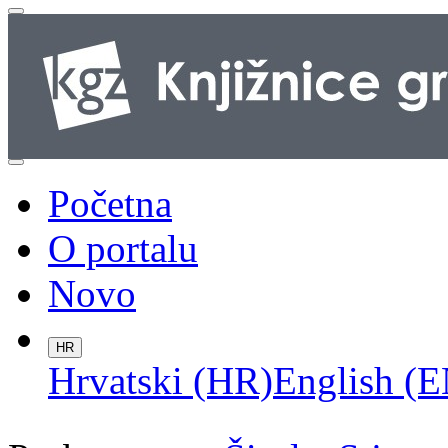
Početna
O portalu
Novo
HR
Hrvatski (HR)
English (E