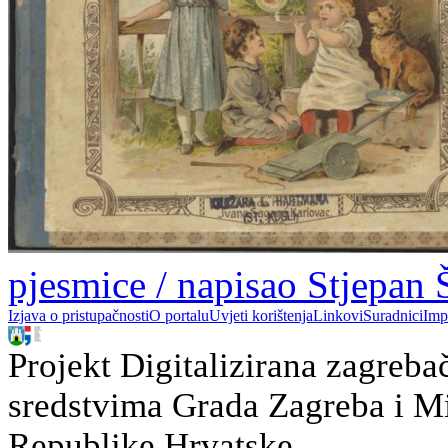
pjesmice / napisao Stjepan 
Izjava o pristupačnosti
O portalu
Uvjeti korištenja
Linkovi
Suradnici
Imp
Projekt Digitalizirana zagreba
sredstvima Grada Zagreba i Min
Republike Hrvatske