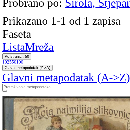
Probrano po:
Širola, Stjepa
Prikazano 1-1 od 1 zapisa
Faseta
Lista
Mreža
Po stranici: 50
10
25
50
100
Glavni metapodatak (Z->A)
Glavni metapodatak (A->Z)