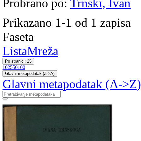
Probrano po:
Trnski, Ivan
Prikazano 1-1 od 1 zapisa
Faseta
Lista
Mreža
Po stranici: 25
10
25
50
100
Glavni metapodatak (Z->A)
Glavni metapodatak (A->Z)