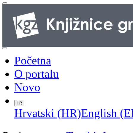
Početna
O portalu
Novo
HR
Hrvatski (HR)
English (E