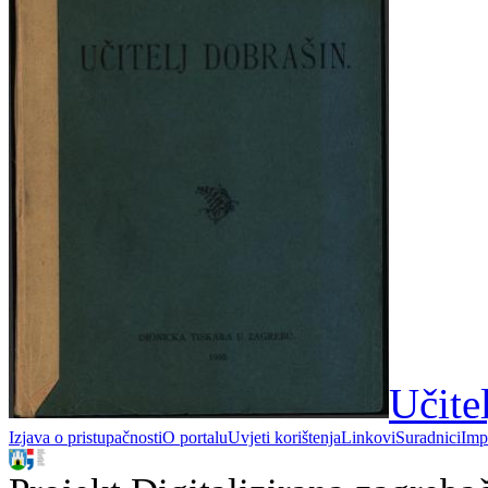
Učite
Izjava o pristupačnosti
O portalu
Uvjeti korištenja
Linkovi
Suradnici
Imp