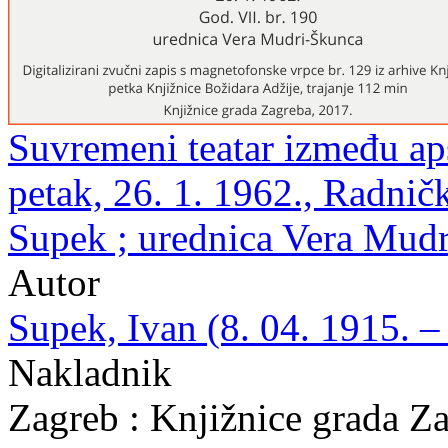
Suvremeni teatar između aps
petak, 26. 1. 1962., Radnič
Supek ; urednica Vera Mud
Autor
Supek, Ivan (8. 04. 1915. –
Nakladnik
Zagreb : Knjižnice grada Z