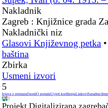
Nakladnik
Zagreb : Knjižnice grada Z
Nakladnički niz
Glasovi Književnog petka
baština
Zbirka
Usmeni izvori
5
Izjava o pristupačnosti
O portalu
Uvjeti korištenja
Linkovi
Suradnici
Imp
Projekt Digitalizirana zagreba