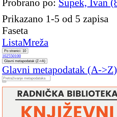
Probrano po:
Supek, Ivan (8
Prikazano 1-5 od 5 zapisa
Faseta
Lista
Mreža
Po stranici: 10
10
25
50
100
Glavni metapodatak (Z->A)
Glavni metapodatak (A->Z)