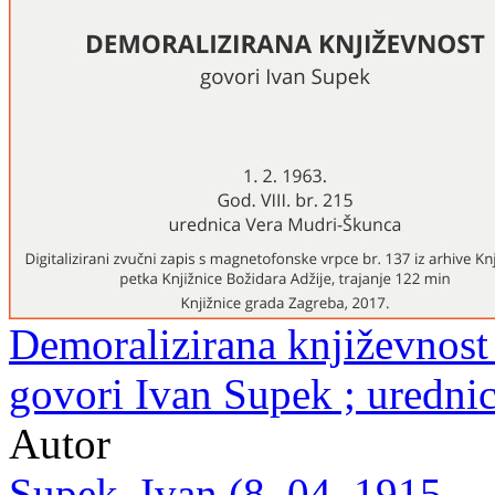
Demoralizirana književnost :
govori Ivan Supek ; uredni
Autor
Supek, Ivan (8. 04. 1915. –