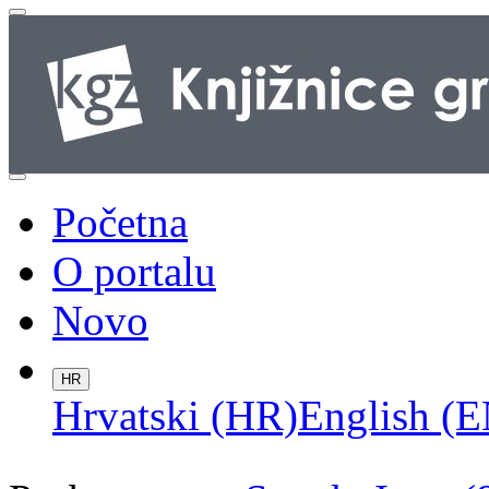
Početna
O portalu
Novo
HR
Hrvatski (HR)
English (E