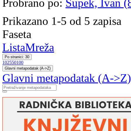
Probrano po:
Supek, Ivan (8
Prikazano 1-5 od 5 zapisa
Faseta
Lista
Mreža
Po stranici: 30
10
25
50
100
Glavni metapodatak (A->Z)
Glavni metapodatak (A->Z)