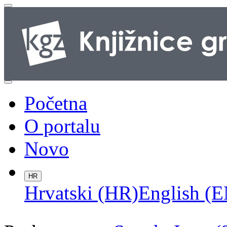
Početna
O portalu
Novo
HR
Hrvatski (HR)
English (E