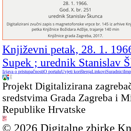
Književni petak, 28. 1. 196
Supek ; urednik Stanislav 
Izjava o pristupačnosti
O portalu
Uvjeti korištenja
Linkovi
Suradnici
Imp
Projekt Digitalizirana zagreba
sredstvima Grada Zagreba i Min
Republike Hrvatske
© 2026 Digitalne zbirke Kn