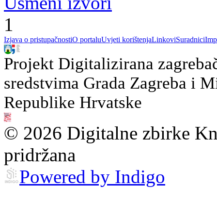
Usmeni izvori
1
Izjava o pristupačnosti
O portalu
Uvjeti korištenja
Linkovi
Suradnici
Imp
Projekt Digitalizirana zagreba
sredstvima Grada Zagreba i Min
Republike Hrvatske
© 2026 Digitalne zbirke Kn
pridržana
Powered by Indigo