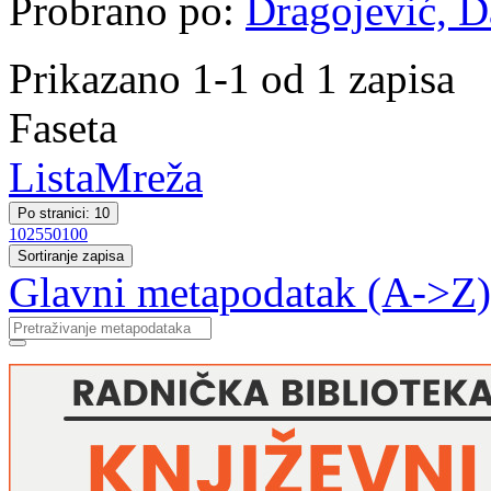
Probrano po:
Dragojević, Da
Prikazano 1-1 od 1 zapisa
Faseta
Lista
Mreža
Po stranici: 10
10
25
50
100
Sortiranje zapisa
Glavni metapodatak (A->Z)