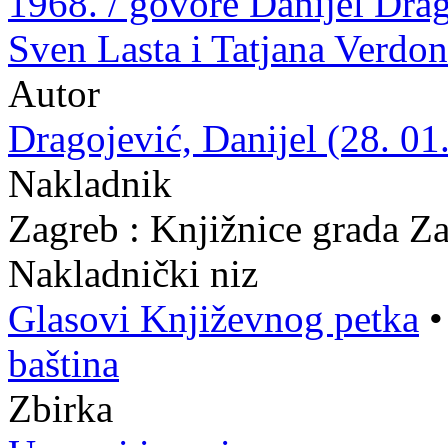
1968. / govore Danijel Drag
Sven Lasta i Tatjana Verdon
Autor
Dragojević, Danijel (28. 01
Nakladnik
Zagreb : Knjižnice grada Z
Nakladnički niz
Glasovi Književnog petka
baština
Zbirka