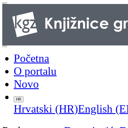
Početna
O portalu
Novo
HR
Hrvatski (HR)
English (E