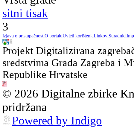
sitni tisak
3
Izjava o pristupačnosti
O portalu
Uvjeti korištenja
Linkovi
Suradnici
Imp
Projekt Digitalizirana zagreba
sredstvima Grada Zagreba i Min
Republike Hrvatske
© 2026 Digitalne zbirke Kn
pridržana
Powered by Indigo