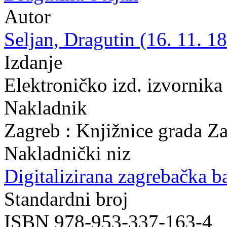
Autor
Seljan, Dragutin (16. 11. 18
Izdanje
Elektroničko izd. izvornika
Nakladnik
Zagreb : Knjižnice grada Z
Nakladnički niz
Digitalizirana zagrebačka b
Standardni broj
ISBN 978-953-337-163-4