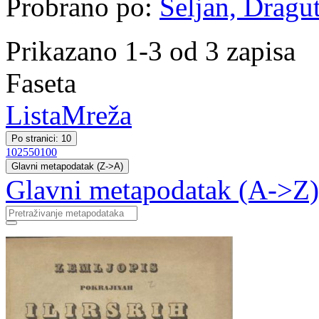
Probrano po:
Seljan, Dragut
Prikazano 1-3 od 3 zapisa
Faseta
Lista
Mreža
Po stranici: 10
10
25
50
100
Glavni metapodatak (Z->A)
Glavni metapodatak (A->Z)