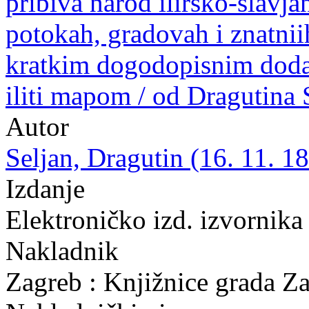
pribiva narod ilirsko-slavj
potokah, gradovah i znatnii
kratkim dogodopisnim doda
iliti mapom / od Dragutina 
Autor
Seljan, Dragutin (16. 11. 18
Izdanje
Elektroničko izd. izvornika
Nakladnik
Zagreb : Knjižnice grada Z