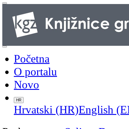
Početna
O portalu
Novo
HR
Hrvatski (HR)
English (E