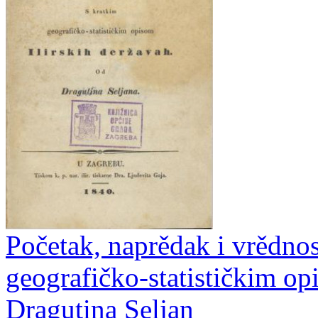
Početak, naprědak i vrědnost 
geografičko-statističkim op
Dragutina Seljan