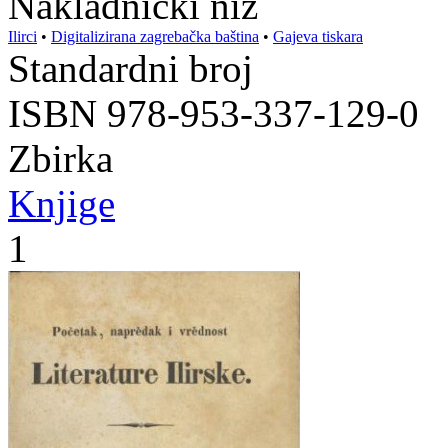
Nakladnički niz
Ilirci
•
Digitalizirana zagrebačka baština
•
Gajeva tiskara
Standardni broj
ISBN 978-953-337-129-0
Zbirka
Knjige
1