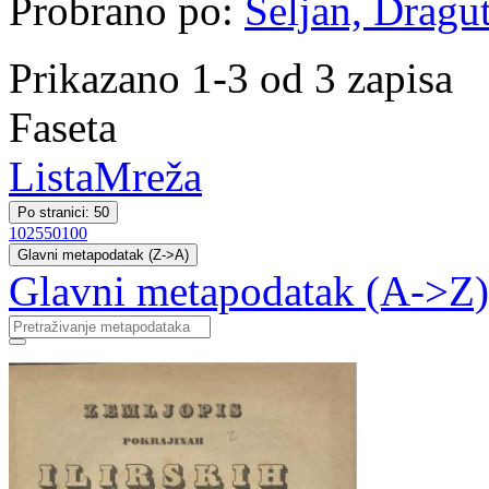
Probrano po:
Seljan, Dragut
Prikazano 1-3 od 3 zapisa
Faseta
Lista
Mreža
Po stranici: 50
10
25
50
100
Glavni metapodatak (Z->A)
Glavni metapodatak (A->Z)