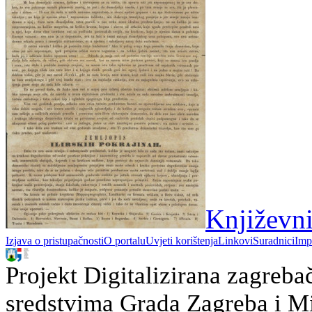
Književni
Izjava o pristupačnosti
O portalu
Uvjeti korištenja
Linkovi
Suradnici
Imp
Projekt Digitalizirana zagreba
sredstvima Grada Zagreba i Min