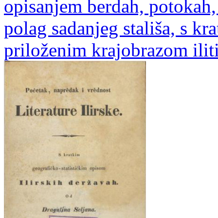
opisanjem berdah, potokah,
polag sadanjeg stališa, s 
priloženim krajobrazom ili