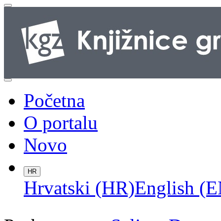
Početna
O portalu
Novo
HR
Hrvatski (HR)
English (E