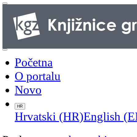
Početna
O portalu
Novo
HR
Hrvatski (HR)
English (E