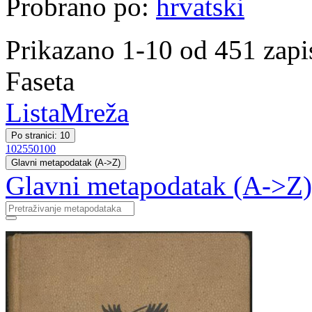
Probrano po:
hrvatski
Prikazano 1-10 od 451 zapi
Faseta
Lista
Mreža
Po stranici: 10
10
25
50
100
Glavni metapodatak (A->Z)
Glavni metapodatak (A->Z)