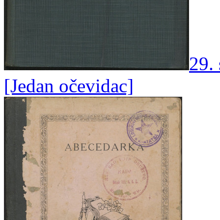
29. 
[Jedan očevidac]