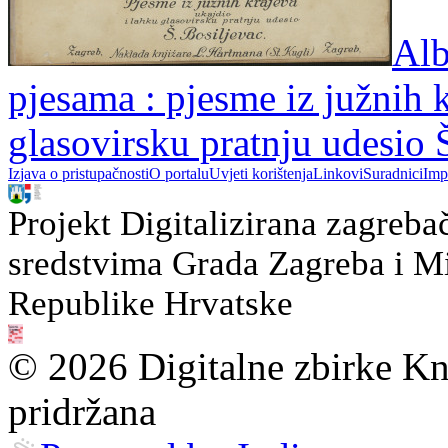
Alb
pjesama : pjesme iz južnih k
glasovirsku pratnju udesio 
Izjava o pristupačnosti
O portalu
Uvjeti korištenja
Linkovi
Suradnici
Imp
Projekt Digitalizirana zagreba
sredstvima Grada Zagreba i Min
Republike Hrvatske
© 2026 Digitalne zbirke Kn
pridržana