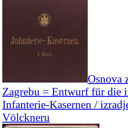
Osnova z
Zagrebu = Entwurf für die 
Infanterie-Kasernen / izrad
Völckneru