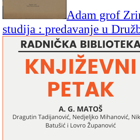
Adam grof Zrin
studija : predavanje u Druž