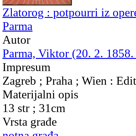
Zlatorog : potpourri iz oper
Parma
Autor
Parma, Viktor (20. 2. 1858.
Impresum
Zagreb ; Praha ; Wien : Edi
Materijalni opis
13 str ; 31cm
Vrsta građe
notna građa