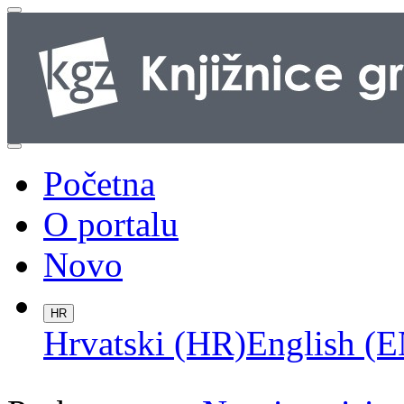
Početna
O portalu
Novo
HR
Hrvatski (HR)
English (E