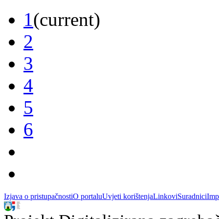
1
(current)
2
3
4
5
6
Izjava o pristupačnosti
O portalu
Uvjeti korištenja
Linkovi
Suradnici
Imp