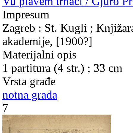
Vu plavem trnaci / Gjuro Pr
Impresum
Zagreb : St. Kugli ; Knjižar
akademije, [1900?]
Materijalni opis
1 partitura (4 str.) ; 33 cm
Vrsta građe
notna građa
7