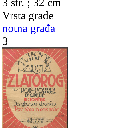
3 str. ; 32 cm
Vrsta građe
notna građa
3