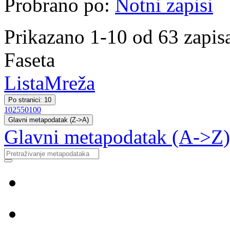
Probrano po:
Notni zapisi
Prikazano 1-10 od 63 zapis
Faseta
Lista
Mreža
Po stranici: 10
10
25
50
100
Glavni metapodatak (Z->A)
Glavni metapodatak (A->Z)