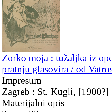
Zorko moja : tužaljka iz ope
pratnju glasovira / od Vatr
Impresum
Zagreb : St. Kugli, [1900?]
Materijalni opis