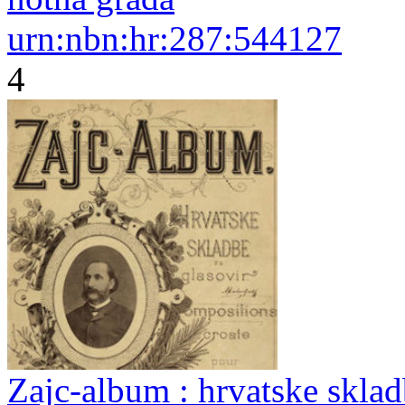
urn:nbn:hr:287:544127
4
Zajc-album : hrvatske sklad