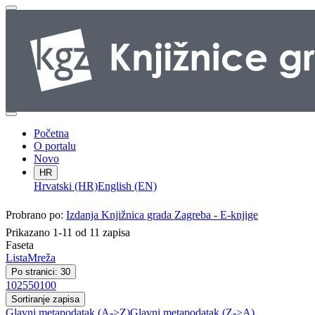
Početna
O portalu
Novo
HR
Hrvatski (HR)
English (EN)
Probrano po:
Izdanja Knjižnica grada Zagreba - E-knjige
Prikazano 1-11 od 11 zapisa
Faseta
Lista
Mreža
Po stranici: 30
10
25
50
100
Sortiranje zapisa
Glavni metapodatak (A->Z)
Glavni metapodatak (Z->A)