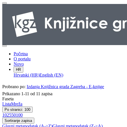
Početna
O portalu
Novo
HR
Hrvatski (HR)
English (EN)
Probrano po:
Izdanja Knjižnica grada Zagreba - E-knjige
Prikazano 1-11 od 11 zapisa
Faseta
Lista
Mreža
Po stranici: 100
10
25
50
100
Sortiranje zapisa
Glavni metapodatak (A->Z)
Glavni metapodatak (Z->A)