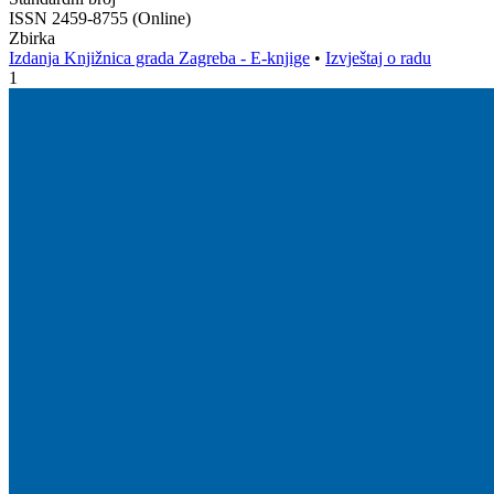
ISSN 2459-8755 (Online)
Zbirka
Izdanja Knjižnica grada Zagreba - E-knjige
•
Izvještaj o radu
1