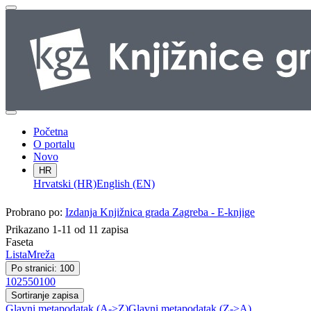
Početna
O portalu
Novo
HR
Hrvatski (HR)
English (EN)
Probrano po:
Izdanja Knjižnica grada Zagreba - E-knjige
Prikazano 1-11 od 11 zapisa
Faseta
Lista
Mreža
Po stranici: 100
10
25
50
100
Sortiranje zapisa
Glavni metapodatak (A->Z)
Glavni metapodatak (Z->A)