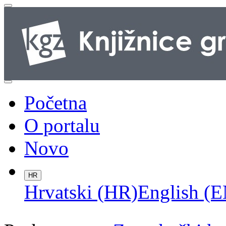
Početna
O portalu
Novo
HR
Hrvatski (HR)
English (E