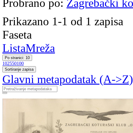
Probrano po:
Zagrebački ko
Prikazano 1-1 od 1 zapisa
Faseta
Lista
Mreža
Po stranici: 10
10
25
50
100
Sortiranje zapisa
Glavni metapodatak (A->Z)