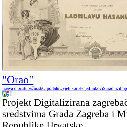
"Orao"
Izjava o pristupačnosti
O portalu
Uvjeti korištenja
Linkovi
Suradnici
Imp
Projekt Digitalizirana zagreba
sredstvima Grada Zagreba i Min
Republike Hrvatske