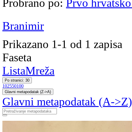
Probrano po:
Prvo hrvatsko
Branimir
Prikazano 1-1 od 1 zapisa
Faseta
Lista
Mreža
Po stranici: 30
10
25
50
100
Glavni metapodatak (Z->A)
Glavni metapodatak (A->Z)