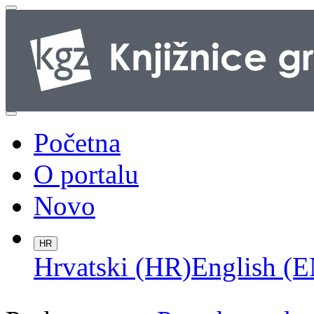
Početna
O portalu
Novo
HR
Hrvatski (HR)
English (E