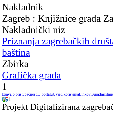
Nakladnik
Zagreb : Knjižnice grada Z
Nakladnički niz
Priznanja zagrebačkih druš
baština
Zbirka
Grafička građa
1
Izjava o pristupačnosti
O portalu
Uvjeti korištenja
Linkovi
Suradnici
Imp
Projekt Digitalizirana zagreba