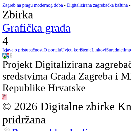
Zagreb na pragu modernog doba
•
Digitalizirana zagrebačka baština
Zbirka
Grafička građa
4
Izjava o pristupačnosti
O portalu
Uvjeti korištenja
Linkovi
Suradnici
Imp
Projekt Digitalizirana zagreba
sredstvima Grada Zagreba i Min
Republike Hrvatske
© 2026 Digitalne zbirke Kn
pridržana