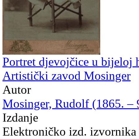
Portret djevojčice u bijeloj 
Artistički zavod Mosinger
Autor
Mosinger, Rudolf (1865. – 9
Izdanje
Elektroničko izd. izvornik