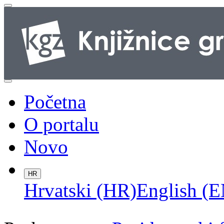
Početna
O portalu
Novo
HR
Hrvatski (HR)
English (E