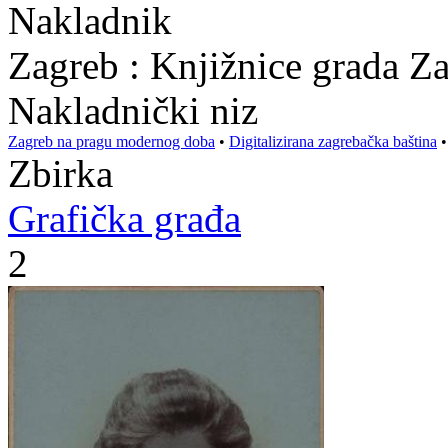
Nakladnik
Zagreb : Knjižnice grada Z
Nakladnički niz
Zagreb na pragu modernog doba
•
Digitalizirana zagrebačka baština
Zbirka
Grafička građa
2