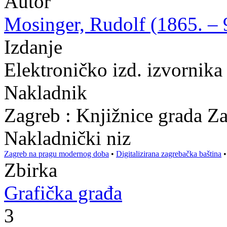
Autor
Mosinger, Rudolf (1865. – 9
Izdanje
Elektroničko izd. izvornik
Nakladnik
Zagreb : Knjižnice grada Z
Nakladnički niz
Zagreb na pragu modernog doba
•
Digitalizirana zagrebačka baština
Zbirka
Grafička građa
3