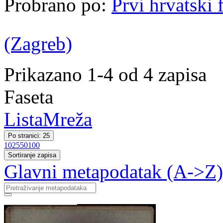
Probrano po:
Prvi hrvatski 
(Zagreb)
Prikazano 1-4 od 4 zapisa
Faseta
Lista
Mreža
Po stranici: 25
10
25
50
100
Sortiranje zapisa
Glavni metapodatak (A->Z)