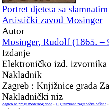
Portret djeteta sa slamnatim
Artistički zavod Mosinger
Autor
Mosinger, Rudolf (1865. – 9
Izdanje
Elektroničko izd. izvornik
Nakladnik
Zagreb : Knjižnice grada Z
Nakladnički niz
Zagreb na pragu modernog doba
•
Digitalizirana zagrebačka baština