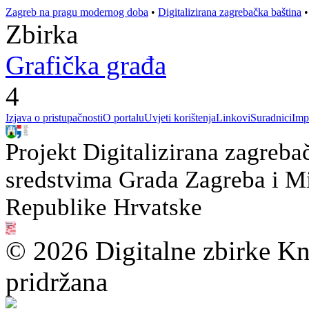
Zagreb na pragu modernog doba
•
Digitalizirana zagrebačka baština
Zbirka
Grafička građa
4
Izjava o pristupačnosti
O portalu
Uvjeti korištenja
Linkovi
Suradnici
Imp
Projekt Digitalizirana zagreba
sredstvima Grada Zagreba i Min
Republike Hrvatske
© 2026 Digitalne zbirke Kn
pridržana