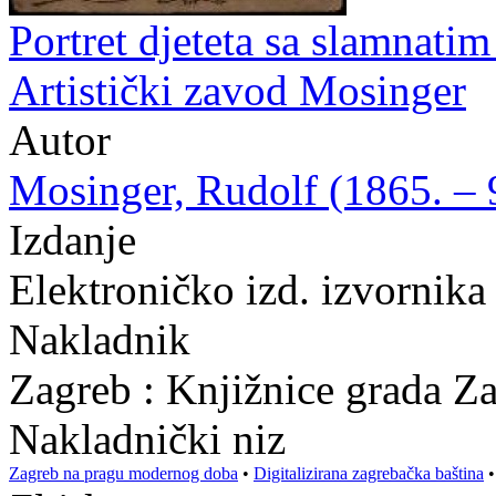
Portret djeteta sa slamnatim
Artistički zavod Mosinger
Autor
Mosinger, Rudolf (1865. – 9
Izdanje
Elektroničko izd. izvornik
Nakladnik
Zagreb : Knjižnice grada Z
Nakladnički niz
Zagreb na pragu modernog doba
•
Digitalizirana zagrebačka baština