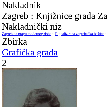
Nakladnik
Zagreb : Knjižnice grada Z
Nakladnički niz
Zagreb na pragu modernog doba
•
Digitalizirana zagrebačka baština
Zbirka
Grafička građa
2