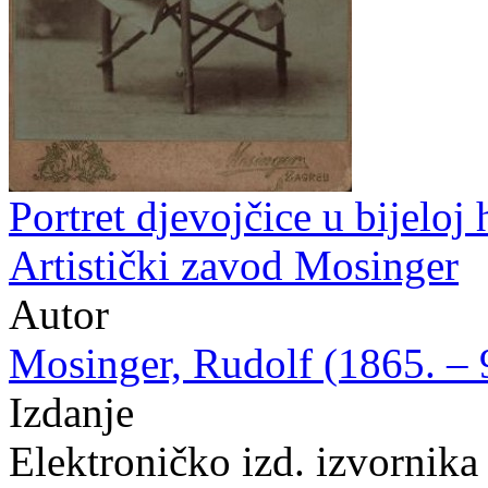
Portret djevojčice u bijeloj 
Artistički zavod Mosinger
Autor
Mosinger, Rudolf (1865. – 9
Izdanje
Elektroničko izd. izvornik