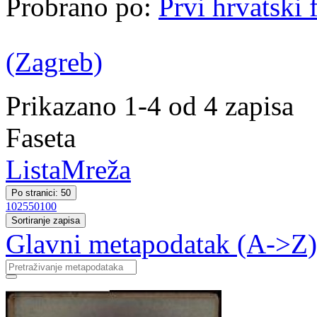
Probrano po:
Prvi hrvatski 
(Zagreb)
Prikazano 1-4 od 4 zapisa
Faseta
Lista
Mreža
Po stranici: 50
10
25
50
100
Sortiranje zapisa
Glavni metapodatak (A->Z)