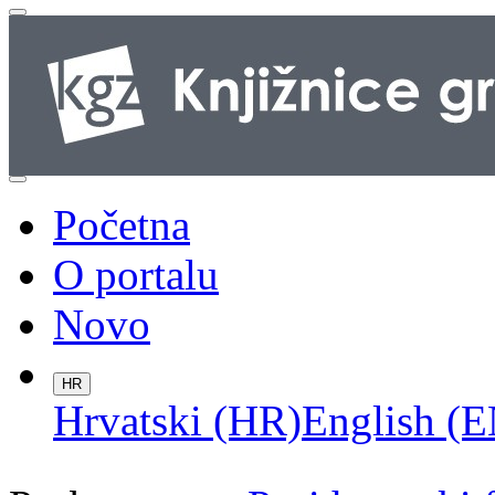
Početna
O portalu
Novo
HR
Hrvatski (HR)
English (E