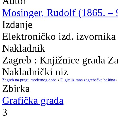
Autor
Mosinger, Rudolf (1865. – 9
Izdanje
Elektroničko izd. izvornik
Nakladnik
Zagreb : Knjižnice grada Z
Nakladnički niz
Zagreb na pragu modernog doba
•
Digitalizirana zagrebačka baština
Zbirka
Grafička građa
3