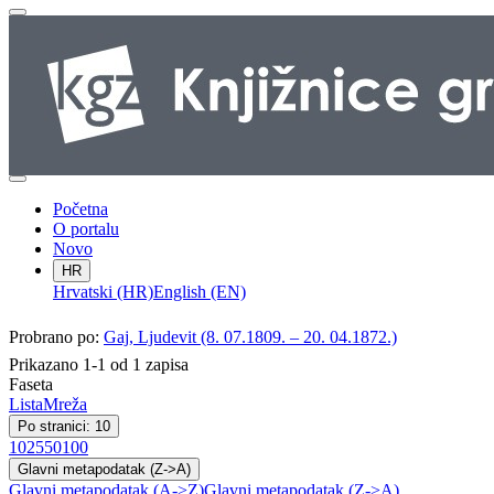
Početna
O portalu
Novo
HR
Hrvatski (HR)
English (EN)
Probrano po:
Gaj, Ljudevit (8. 07.1809. – 20. 04.1872.)
Prikazano 1-1 od 1 zapisa
Faseta
Lista
Mreža
Po stranici: 10
10
25
50
100
Glavni metapodatak (Z->A)
Glavni metapodatak (A->Z)
Glavni metapodatak (Z->A)