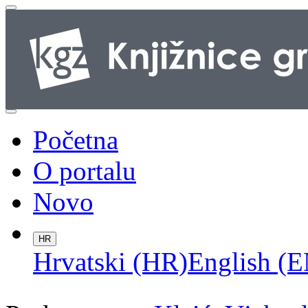
Početna
O portalu
Novo
HR
Hrvatski (HR)
English (E