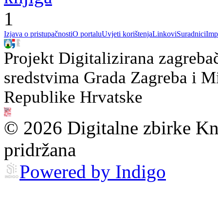
1
Izjava o pristupačnosti
O portalu
Uvjeti korištenja
Linkovi
Suradnici
Imp
Projekt Digitalizirana zagreba
sredstvima Grada Zagreba i Min
Republike Hrvatske
© 2026 Digitalne zbirke Kn
pridržana
Powered by Indigo