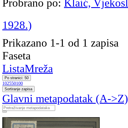
Probrano po:
Klaić, Vjekosl
1928.)
Prikazano 1-1 od 1 zapisa
Faseta
Lista
Mreža
Po stranici: 50
10
25
50
100
Sortiranje zapisa
Glavni metapodatak (A->Z)