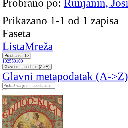
Probrano po:
Runjanin, Jos
Prikazano 1-1 od 1 zapisa
Faseta
Lista
Mreža
Po stranici: 10
10
25
50
100
Glavni metapodatak (Z->A)
Glavni metapodatak (A->Z)