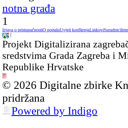
notna građa
1
Izjava o pristupačnosti
O portalu
Uvjeti korištenja
Linkovi
Suradnici
Imp
Projekt Digitalizirana zagreba
sredstvima Grada Zagreba i Min
Republike Hrvatske
© 2026 Digitalne zbirke Kn
pridržana
Powered by Indigo