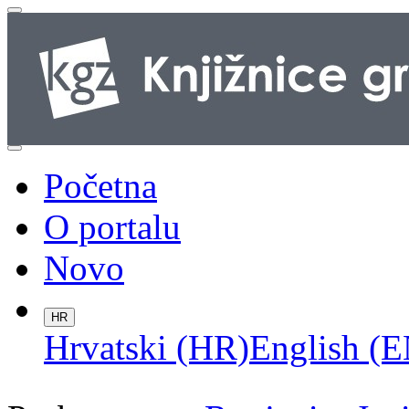
Početna
O portalu
Novo
HR
Hrvatski (HR)
English (E