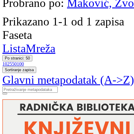
Probrano po:
Maković, Zvon
Prikazano 1-1 od 1 zapisa
Faseta
Lista
Mreža
Po stranici: 50
10
25
50
100
Sortiranje zapisa
Glavni metapodatak (A->Z)