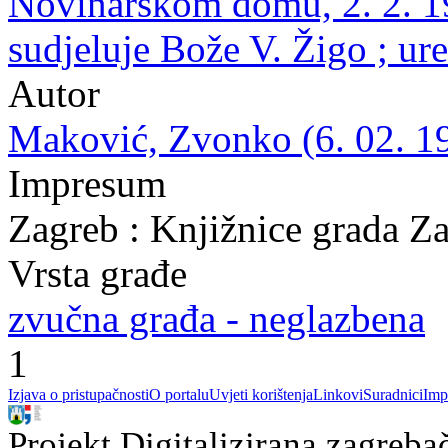
Novinarskom domu, 2. 2. 19
sudjeluje Bože V. Žigo ; ur
Autor
Maković, Zvonko (6. 02. 1
Impresum
Zagreb : Knjižnice grada Z
Vrsta građe
zvučna građa - neglazbena
1
Izjava o pristupačnosti
O portalu
Uvjeti korištenja
Linkovi
Suradnici
Imp
Projekt Digitalizirana zagreba