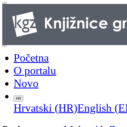
Početna
O portalu
Novo
HR
Hrvatski (HR)
English (E