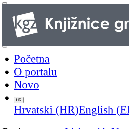
Početna
O portalu
Novo
HR
Hrvatski (HR)
English (E