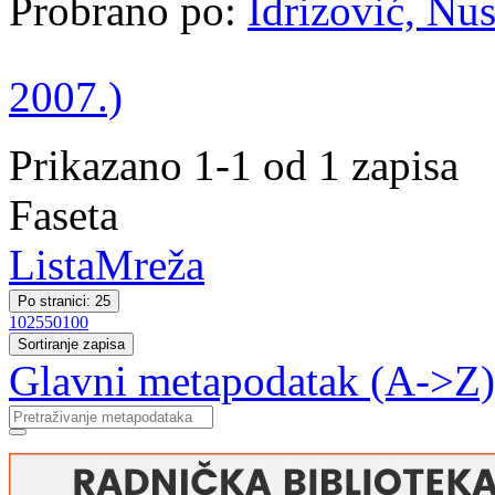
Probrano po:
Idrizović, Nus
2007.)
Prikazano 1-1 od 1 zapisa
Faseta
Lista
Mreža
Po stranici: 25
10
25
50
100
Sortiranje zapisa
Glavni metapodatak (A->Z)