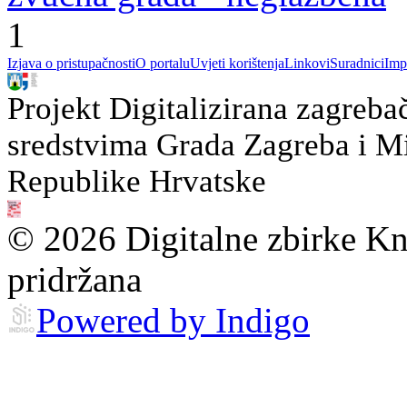
1
Izjava o pristupačnosti
O portalu
Uvjeti korištenja
Linkovi
Suradnici
Imp
Projekt Digitalizirana zagreba
sredstvima Grada Zagreba i Min
Republike Hrvatske
© 2026 Digitalne zbirke Kn
pridržana
Powered by Indigo