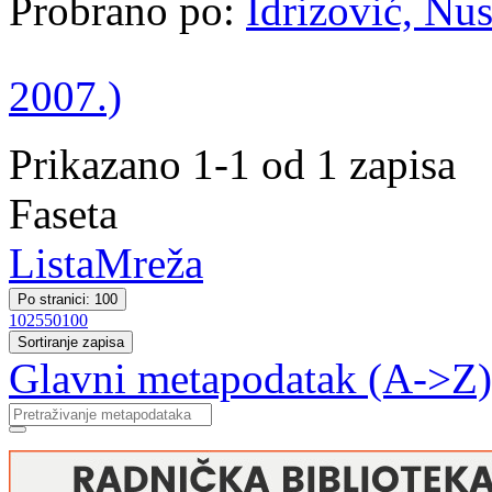
Probrano po:
Idrizović, Nus
2007.)
Prikazano 1-1 od 1 zapisa
Faseta
Lista
Mreža
Po stranici: 100
10
25
50
100
Sortiranje zapisa
Glavni metapodatak (A->Z)