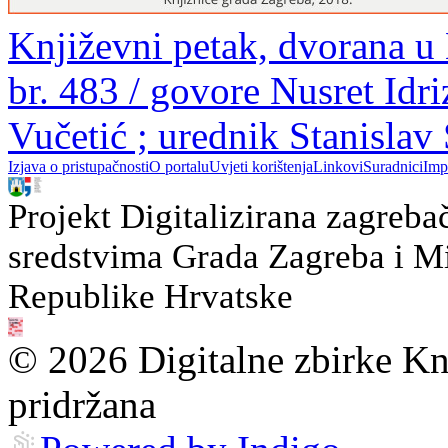
Književni petak, dvorana u
br. 483 / govore Nusret Idr
Vučetić ; urednik Stanislav
Izjava o pristupačnosti
O portalu
Uvjeti korištenja
Linkovi
Suradnici
Imp
Projekt Digitalizirana zagreba
sredstvima Grada Zagreba i Min
Republike Hrvatske
© 2026 Digitalne zbirke Kn
pridržana