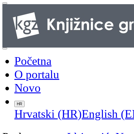
Početna
O portalu
Novo
HR
Hrvatski (HR)
English (E