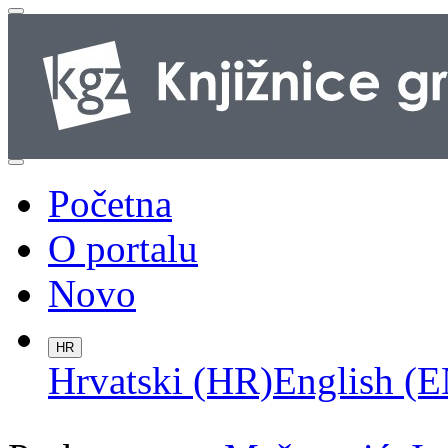
Početna
O portalu
Novo
HR
Hrvatski (HR)
English (E