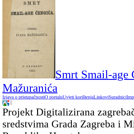
Smrt Smail-age 
Mažuranića
Izjava o pristupačnosti
O portalu
Uvjeti korištenja
Linkovi
Suradnici
Imp
Projekt Digitalizirana zagreba
sredstvima Grada Zagreba i Min