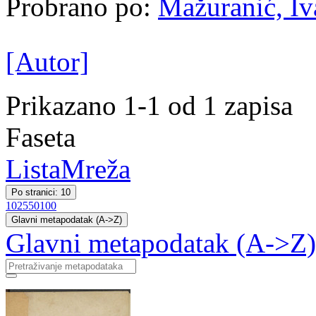
Probrano po:
Mažuranić, Iva
[Autor]
Prikazano 1-1 od 1 zapisa
Faseta
Lista
Mreža
Po stranici: 10
10
25
50
100
Glavni metapodatak (A->Z)
Glavni metapodatak (A->Z)