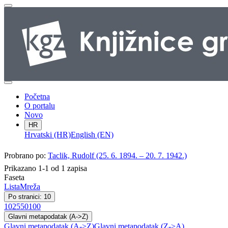
Početna
O portalu
Novo
HR
Hrvatski (HR)
English (EN)
Probrano po:
Taclik, Rudolf (25. 6. 1894. – 20. 7. 1942.)
Prikazano 1-1 od 1 zapisa
Faseta
Lista
Mreža
Po stranici: 10
10
25
50
100
Glavni metapodatak (A->Z)
Glavni metapodatak (A->Z)
Glavni metapodatak (Z->A)