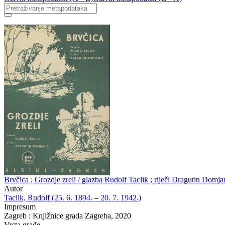
Brvčica ; Grozdje zreli / glazba Rudolf Taclik ; riječi Dragutin Domja
Autor
Taclik, Rudolf (25. 6. 1894. – 20. 7. 1942.)
Impresum
Zagreb : Knjižnice grada Zagreba, 2020
Vrsta građe