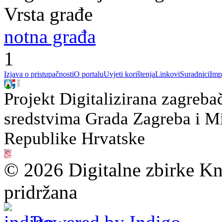
Vrsta građe
notna građa
1
Izjava o pristupačnosti
O portalu
Uvjeti korištenja
Linkovi
Suradnici
Imp
Projekt Digitalizirana zagreba
sredstvima Grada Zagreba i Min
Republike Hrvatske
© 2026 Digitalne zbirke Kn
pridržana