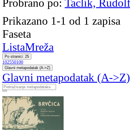
Probrano po:
Taclik, Rudolf
Prikazano 1-1 od 1 zapisa
Faseta
Lista
Mreža
Po stranici: 25
10
25
50
100
Glavni metapodatak (A->Z)
Glavni metapodatak (A->Z)