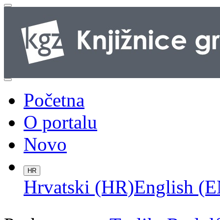
Početna
O portalu
Novo
HR
Hrvatski (HR)
English (E